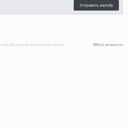
Отправить жалобу
стов для уроков английского языка"
Вся активность