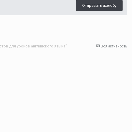
Отправить жалобу
стов для уроков английского языка"
Вся активность