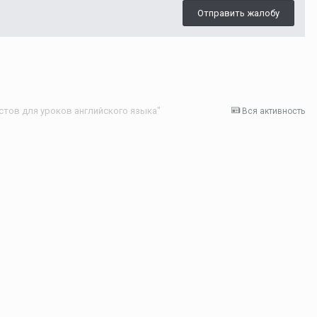
Отправить жалобу
стов для уроков английского языка"
Вся активность