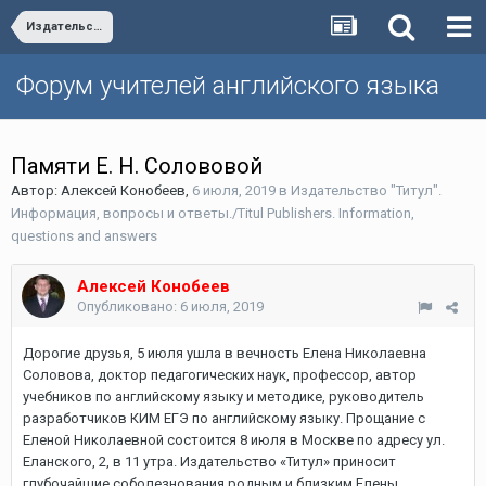
Издательство "Титул". Информация, вопросы и ответы./Titul Publishers. Information, questions and answers
Форум учителей английского языка
Памяти Е. Н. Солововой
Автор:
Алексей Конобеев
,
6 июля, 2019
в
Издательство "Титул".
Информация, вопросы и ответы./Titul Publishers. Information,
questions and answers
Алексей Конобеев
Опубликовано:
6 июля, 2019
Дорогие друзья, 5 июля ушла в вечность Елена Николаевна
Соловова, доктор педагогических наук, профессор, автор
учебников по английскому языку и методике, руководитель
разработчиков КИМ ЕГЭ по английскому языку. Прощание с
Еленой Николаевной состоится 8 июля в Москве по адресу ул.
Еланского, 2, в 11 утра. Издательство «Титул» приносит
глубочайшие соболезнования родным и близким Елены