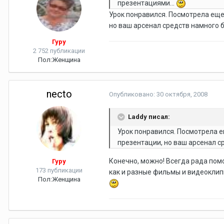
презентациями...
Урок понравился. Посмотрела еще
но ваш арсенал средств намного 
Гуру
2 752 публикации
Пол:
Женщина
necto
Опубликовано:
30 октября, 2008
Laddy писал:
Урок понравился. Посмотрела е
презентации, но ваш арсенал с
Конечно, можно! Всегда рада помо
Гуру
173 публикации
как и разные фильмы и видеоклипы
Пол:
Женщина