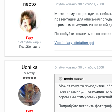
necto
Опубликовано:
30 октября, 2008
Может кому-то пригодится небольш
презентации для описания погоды,
огромным стимулом их речевой дея
Попробуйте вставить фотографии 
Гуру
173 публикации
Vocabulary_dictation.ppt
Пол:
Женщина
Uchilka
Опубликовано:
30 октября, 2008
Мастер
necto писал:
Может кому-то пригодится небол
презентации для описания погод
огромным стимулом их речевой 
Попробуйте вставить фотографи
Гуру