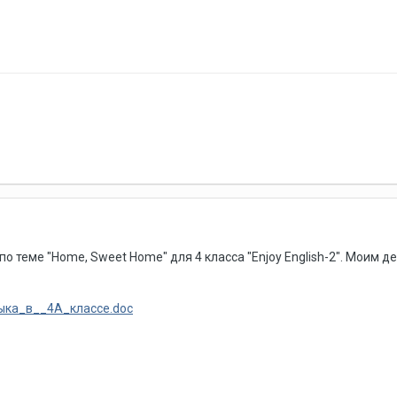
о теме "Home, Sweet Home" для 4 класса "Enjoy English-2". Моим 
ыка_в__4А_классе.doc