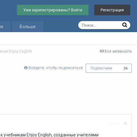
Уже зарегистрированы? Войти
Регистрация
ия
Больше
кам Enjoy English
Вся активность
Войдите, чтобы подписаться
Подписчики
26
Жалоба
 учебникам Enjoy English, созданные учителями