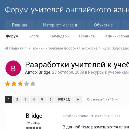
Форум учителей английского язы
Главная
Интернет-магазин
Обучение
Форум
Блоги
Календарь
Правила
Администрац
Главная
Учебники и учебные пособия/Textbooks
Курс "Enjoy Eng
Разработки учителей к учеб
Автор:
Bridge
,
28 октября, 2008
в
Ресурсы к учебникам 
Страница 1 из 15
1
2
3
4
5
6
ВПЕРЁД
Bridge
Опубликовано:
28 октября, 2008
Мастер
В данной теме размещаются планы