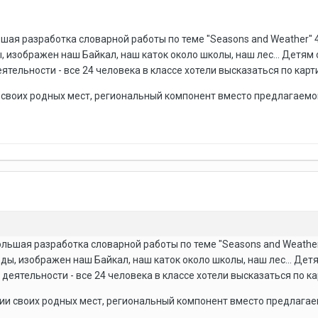
ая разработка словарной работы по теме "Seasons and Weather" 4 кл
 изображен наш Байкал, наш каток около школы, наш лес... Детям 
тельности - все 24 человека в классе хотели высказаться по карт
своих родных мест, региональный компонент вместо предлагаемого
ьшая разработка словарной работы по теме "Seasons and Weather" 4
ы, изображен наш Байкал, наш каток около школы, наш лес... Детя
деятельности - все 24 человека в классе хотели высказаться по к
и своих родных мест, региональный компонент вместо предлагаемо