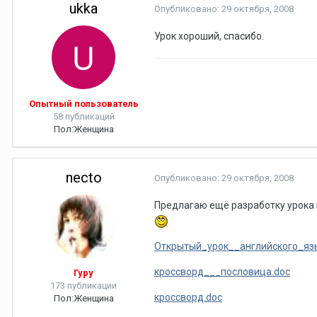
ukka
Опубликовано:
29 октября, 2008
Урок хороший, спасибо.
Опытный пользователь
58 публикаций
Пол:
Женщина
necto
Опубликовано:
29 октября, 2008
Предлагаю ещё разработку урока п
Открытый_урок__английского_яз
кроссворд___пословица.doc
Гуру
173 публикации
кроссворд.doc
Пол:
Женщина