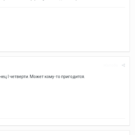
Жалоба
онец I четверти. Может кому-то пригодится.