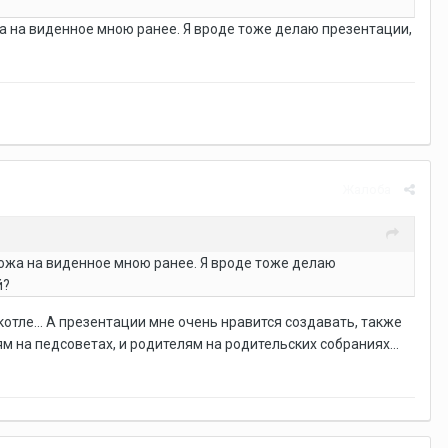
жа на виденное мною ранее. Я вроде тоже делаю презентации,
Жалоба
хожа на виденное мною ранее. Я вроде тоже делаю
й?
котле... А презентации мне очень нравится создавать, также
м на педсоветах, и родителям на родительских собраниях...