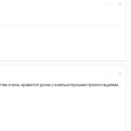
Жалоба
Жалоба
детям очень нравятся уроки с компьютерными презентациями...