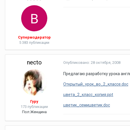
Супермодератор
5 383 публикации
necto
Опубликовано:
28 октября, 2008
Предлагаю разработку урока англий
Открытый_урок_во_2_классе.doc
цвета_2_класс_копия.ppt
Гуру
цветик_семицветик.doc
173 публикации
Пол:
Женщина