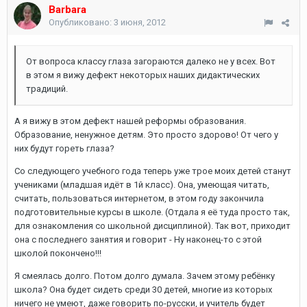
Barbara
Опубликовано:
3 июня, 2012
От вопроса классу глаза загораются далеко не у всех. Вот
в этом я вижу дефект некоторых наших дидактических
традиций.
А я вижу в этом дефект нашей реформы образования.
Образование, ненужное детям. Это просто здорово! От чего у
них будут гореть глаза?
Со следующего учебного года теперь уже трое моих детей станут
учениками (младшая идёт в 1й класс). Она, умеющая читать,
считать, пользоваться интернетом, в этом году закончила
подготовительные курсы в школе. (Отдала я её туда просто так,
для ознакомления со школьной дисциплиной). Так вот, приходит
она с последнего занятия и говорит - Ну наконец-то с этой
школой покончено!!!
Я смеялась долго. Потом долго думала. Зачем этому ребёнку
школа? Она будет сидеть среди 30 детей, многие из которых
ничего не умеют, даже говорить по-русски, и учитель будет