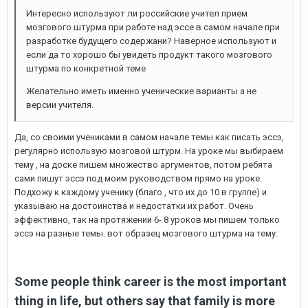
Интересно используют ли российские учител прием
мозгового штурма при работе над эссе в самом начале при
разработке будущего содержани? Наверное используют и
если да то хорошо бы увидеть продукт такого мозгового
штурма по конкретной теме
Желательно иметь именно ученические варианты а не
версии учителя.
Да, со своими учениками в самом начале темы как писать эссэ,
регулярно использую мозговой штурм. На уроке мы выбираем
тему , на доске пишем множество аргументов, потом ребята
сами пишут эссэ под моим руководством прямо на уроке.
Подхожу к каждому ученику (благо , что их до 10 в группе) и
указываю на достоинства и недостатки их работ. Очень
эффективно, так на протяжении 6- 8 уроков мы пишем только
эссэ на разные темы. вот образец мозгового штурма на тему:
Some people think career is the most important
thing in life, but others say that family is more