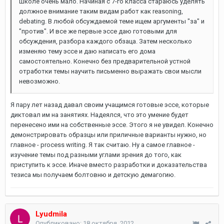
школе очень мало. Начиная с 7-го класса стараюсь уделять
должное внимание таким видам работ как reasoning,
debating. В любой обсуждаемой теме ищем аргументы "за" и
"против". И все же первые эссе даю готовыми для
обсуждения, разбора каждого обзаца. Затем несколько
изменяю тему эссе и даю написать его дома
самостоятельно. Конечно без предварительной устной
отработки темы научить письменно выражать свои мысли
невозможно.
Я пару лет назад давал своим учащимся готовые эссе, которые
диктовал им на занятиях. Надеялся, что это умение будет
перенесено ими на собственные эссе. Этого я не увидел. Конечно
демонстрировать образцы или приличные варианты нужно, но
главное - process writing. Я так считаю. Ну а самое главное -
изучение темы под разными углами зрения до того, как
приступить к эссе. Иначе вместо разработки и доказательства
тезиса мы получаем болтовню и детскую демагогию.
Lyudmila
Опубликовано:
18 октября, 2012