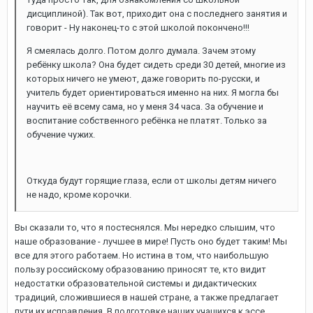
дисциплиной). Так вот, приходит она с последнего занятия и
говорит - Ну наконец-то с этой школой покончено!!!
Я смеялась долго. Потом долго думала. Зачем этому
ребёнку школа? Она будет сидеть среди 30 детей, многие из
которых ничего не умеют, даже говорить по-русски, и
учитель будет ориентироваться именно на них. Я могла бы
научить её всему сама, но у меня 34 часа. За обучение и
воспитание собственного ребёнка не платят. Только за
обучение чужих.
Откуда будут горящие глаза, если от школы детям ничего
не надо, кроме корочки.
Вы сказали то, что я постеснялся. Мы нередко слышим, что
наше образование - лучшее в мире! Пусть оно будет таким! Мы
все для этого работаем. Но истина в том, что наибольшую
пользу российскому образованию приносят те, кто видит
недостатки образовательной системы и дидактических
традиций, сложившиеся в нашей стране, а также предлагает
пути их исправления. В подготовке наших учащихся к эссе