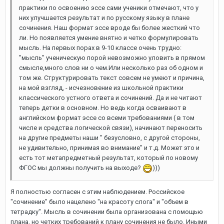
практики по освоению эссе сами ученики отмечают, что у
них улучшается результат и по русскому языку в плане
сочинения. Наш формат эссе вроде бы более жесткий что
ли. Но появляется умение внятно и четко формулировать
мысль. На первых порах в 9-10 классе очень трудно:
"мысль" ученическую порой невозможно уловить в прямом
смысле,много слов ни о чем.Или несколько раз об одном и
том же. Структурировать текст совсем не умеют и причина,
на мой взгляд, - исчезновение из школьной практики
классического устного ответа и сочинений. Да и не читают
теперь детки в основном. Но ведь когда осваивают в
английском формат эссе со всеми требованиями ( в том
числе и средства логической связи), начинают переносить
на другие предметы наши " безусловно, с другой стороны,
не удивительно, принимая во внимание" и т.д. Может это и
есть тот метапредметный результат, который по новому
ФГОС мы должны получить на выходе?
)))
Я полностью согласен с этим наблюдением. Российское
"сочинение" было нацелено "на красоту слога" и "объем в
тетрадку". Мысль в сочинении была организована с помощью
плана, но четких требований к плану сочинения не было. Иными