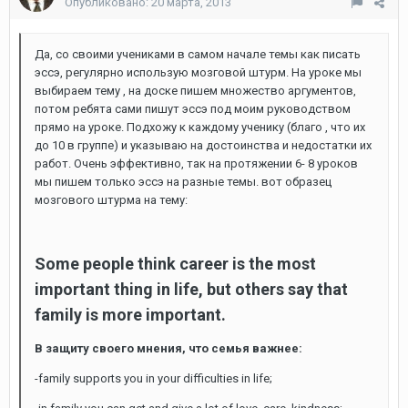
Опубликовано:
20 марта, 2013
Да, со своими учениками в самом начале темы как писать
эссэ, регулярно использую мозговой штурм. На уроке мы
выбираем тему , на доске пишем множество аргументов,
потом ребята сами пишут эссэ под моим руководством
прямо на уроке. Подхожу к каждому ученику (благо , что их
до 10 в группе) и указываю на достоинства и недостатки их
работ. Очень эффективно, так на протяжении 6- 8 уроков
мы пишем только эссэ на разные темы. вот образец
мозгового штурма на тему:
Some people think career is the most
important thing in life, but others say that
family is more important.
В защиту своего мнения, что семья важнее:
-family supports you in your difficulties in life;