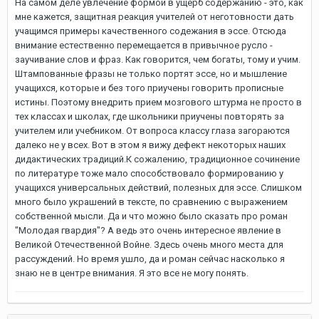
На самом деле увлечение формой в ущерб содержанию - это, как
мне кажется, защитная реакция учителей от неготовности дать
учащимся примеры качественного содежания в эссе. Отсюда
внимание естественно перемещается в привычное русло -
заучивание слов и фраз. Как говорится, чем богаты, тому и учим.
Штампованные фразы не только портят эссе, но и мышление
учащихся, которые и без того приучены говорить прописные
истины. Поэтому внедрить прием мозгового штурма не просто в
тех классах и школах, где школьники приучены повторять за
учителем или учебником. От вопроса классу глаза загораются
далеко не у всех. Вот в этом я вижу дефект некоторых наших
дидактических традиций.К сожалению, традиционное сочинение
по литературе тоже мало способствовало формированию у
учащихся универсальных действий, полезных для эссе. Слишком
много было украшений в тексте, по сравнению с выражением
собственной мысли. Да и что можно было сказать про роман
"Молодая гвардия"? А ведь это очень интересное явление в
Великой Отечественной Войне. Здесь очень много места для
рассуждений. Но время ушло, да и роман сейчас насколько я
знаю не в центре внимания. Я это все не могу понять.