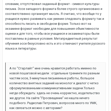
словами, отсутствовал заданный формат - символ культуры
письма. Эссе западного формата более строго организовано и
соответственно организует мысль. Я считаю, что вообще-то у
учащихся нужно развивать как умение следовать формату так и
способность писать в свободном форме. Только вот на
экзамене формат необходим для повышения объективности
оценки и для того, чтобы все учащиеся и экзаменаторы были
поставлены в равные условия. Метапредметный результат
обучения эссе безусловно есть и это отмечают учителя русского
языка и литературы.
А по "Старлайт" мне очень нравится работать именно по
новой пошаговой модели : отдельные тренинги по разным
частям эссе, 3-минутные письменные работы, большое
количество внятных заданий на монолог и диалог с четко
сформулиованными коммуникативными задачи.Только
негде обсуждать: здесь не очень корректно, издательство
же другое. На сайте "Просвещение" не нашла ничего
подобного. Радислав Петрович, вопросов много по УМК,
как связаться можно с авторами?