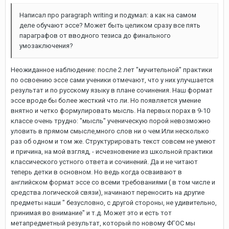
Написал про paragraph writing и подумал: а как на самом
деле обучают эссе? Может быть целиком сразу все пять
параграфов от вводного тезиса до финального
умозаключения?
Неожиданное наблюдение: после 2 лет "мучительной" практики
по освоению эссе сами ученики отмечают, что у них улучшается
результат и по русскому языку в плане сочинения. Наш формат
эссе вроде бы более жесткий что ли. Но появляется умение
внятно и четко формулировать мысль. На первых порах в 9-10
классе очень трудно: "мысль" ученическую порой невозможно
уловить в прямом смысле,много слов ни о чем.Или несколько
раз об одном и том же. Структурировать текст совсем не умеют
и причина, на мой взгляд, - исчезновение из школьной практики
классического устного ответа и сочинений. Да и не читают
теперь детки в основном. Но ведь когда осваивают в
английском формат эссе со всеми требованиями ( в том числе и
средства логической связи), начинают переносить на другие
предметы наши " безусловно, с другой стороны, не удивительно,
принимая во внимание" и т.д. Может это и есть тот
метапредметный результат, который по новому ФГОС мы