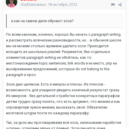
Опубликовано:
18 октября, 2012
а как на самом деле обучают эссе?
По всем канонам, конечно, хорошо бы начать с paragraph writing
и рассмотреть всяческие разновидности, но... в обычной школе
мы не можем столько времени уделить эссе. Приходится
исходить из школьных реалий. Разумеется, без отдельных
элементов paragraph writing не обойтись, как то:
местонахождение topic sentences, link words и их место, упр на
вычёркивание предложений, которые do not belong to the
paragraph и проч.
Эссе даю целиком. Есть и минусы и плюсы. Из плюсов -
возможность для учащихся увидеть конечный результат сразу.
Из минусов - без детальной отработки конкретных параграфов
детям трудно сразу понять, что есть аргумент, что мнение и как
опровергнув чужое мнение, высказать своё. Обязателен
мозговой штурм почти по каждому параграфу.
Так, за урок мы проговариваем всё эссе, записываем наработки
штурма, отделяем зёрна от плевел. Эссе пишется дома.