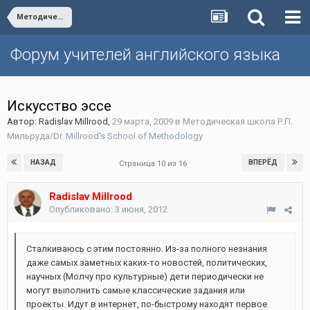
Методическая школа Р.П. Мильруда/Dr. Millrood's School of Methodology
Форум учителей английского языка
Искусство эссе
Автор:
Radislav Millrood
,
29 марта, 2009
в
Методическая школа Р.П.
Мильруда/Dr. Millrood's School of Methodology
НАЗАД
ВПЕРЁД
Страница 10 из 16
Radislav Millrood
Опубликовано:
3 июня, 2012
Сталкиваюсь с этим постоянно. Из-за полного незнания
даже самых заметных каких-то новостей, политических,
научных (Молчу про культурные) дети периодически не
могут выполнить самые классические задания или
проекты. Идут в интернет, по-быстрому находят первое