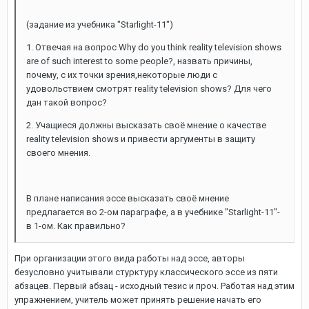
(задание из учебника "Starlight-11")
1. Отвечая на вопрос Why do you think reality television shows
are of such interest to some people?, назвать причины,
почему, с их точки зрения,некоторые люди с
удовольствием смотрят reality television shows? Для чего
дан такой вопрос?
2. Учащиеся должны высказать своё мнение о качестве
reality television shows и привести аргументы в защиту
своего мнения.
В плане написания эссе высказать своё мнение
предлагается во 2-ом параграфе, а в учебнике "Starlight-11"-
в 1-ом. Как правильно?
При организации этого вида работы над эссе, авторы
безусловно учитывали стурктуру классического эссе из пяти
абзацев. Первый абзац - исходный тезис и проч. Работая над этим
упражнением, учитель может принять решение начать его