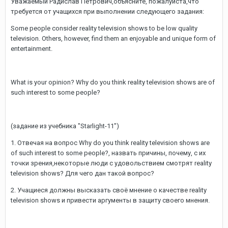
Уважаемый Радислав Петрович,объясните, пожалуйста,что
требуется от учащихся при выполнении следующего задания:
Some people consider reality television shows to be low quality
television. Others, however, find them an enjoyable and unique form of
entertainment.
What is your opinion? Why do you think reality television shows are of
such interest to some people?
(задание из учебника "Starlight-11")
1. Отвечая на вопрос Why do you think reality television shows are
of such interest to some people?, назвать причины, почему, с их
точки зрения,некоторые люди с удовольствием смотрят reality
television shows? Для чего дан такой вопрос?
2. Учащиеся должны высказать своё мнение о качестве reality
television shows и привести аргументы в защиту своего мнения.