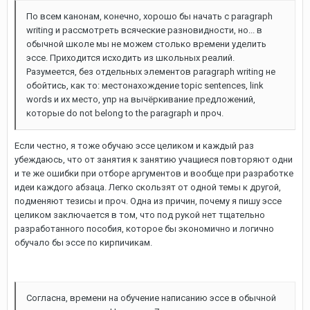
По всем канонам, конечно, хорошо бы начать с paragraph
writing и рассмотреть всяческие разновидности, но... в
обычной школе мы не можем столько времени уделить
эссе. Приходится исходить из школьных реалий.
Разумеется, без отдельных элементов paragraph writing не
обойтись, как то: местонахождение topic sentences, link
words и их место, упр на вычёркивание предложений,
которые do not belong to the paragraph и проч.
Если честно, я тоже обучаю эссе целиком и каждый раз
убеждаюсь, что от занятия к занятию учащиеся повторяют одни
и те же ошибки при отборе аргументов и вообще при разработке
идеи каждого абзаца. Легко скользят от одной темы к другой,
подменяют тезисы и проч. Одна из причин, почему я пишу эссе
целиком заключается в том, что под рукой нет тщательно
разработанного пособия, которое бы экономично и логично
обучало бы эссе по кирпичикам.
Согласна, времени на обучение написанию эссе в обычной