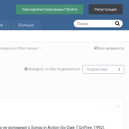
Уже зарегистрированы? Войти
Регистрация
ия
Больше
азделы)/Other issues
Вся активность
Войдите, чтобы подписаться
Подписчики
3
Жалоба
е вспомнил о Songs in Action (by Dale T.Griffee, 1992).