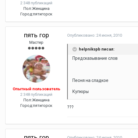
2 348 публикаций
Пол:
Женщина
Город:
пятигорск
пять гор
Опубликовано:
24 июня, 2010
Мастер
helpnikspb писал:
Предсказывание слов
Песня на сладкое
Опытный пользователь
Купюры
2 348 публикаций
Пол:
Женщина
Город:
пятигорск
???
пять гор
Опубликовано:
24 июня, 2010