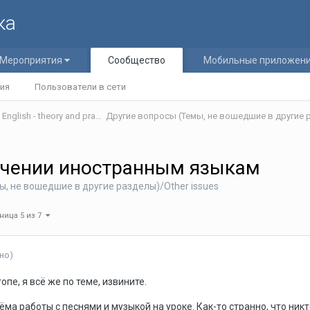
ка
Мероприятия
Сообщество
Мобильные приложен
ия
Пользователи в сети
Теория и практика обучения английскому языку/Teaching English - theory and practice
Другие вопросы (Темы, не вошедшие в другие р
учении иностранным языкам
, не вошедшие в другие разделы)/Other issues
ница 5 из 7
но)
пе, я всё же по теме, извините.
а работы с песнями и музыкой на уроке. Как-то странно, что никто н