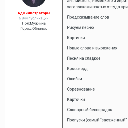
английского, немецкого и иври
заголовками взятых оттуда при
Администраторы
Предсказывание слов
6 844 публикации
Пол:
Мужчина
Рисуем песню
Город:
Обнинск
Картинки
Новые слова и выражения
Песня на сладкое
Кроссворд
Ошибки
Соревнование
Карточки
Словарный беспорядок
Пропуски (самый "заезженный"