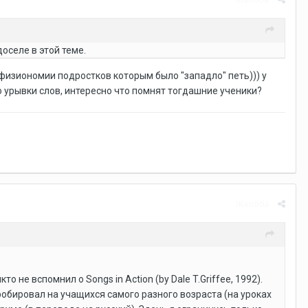
оселе в этой теме.
физиономии подростков которым было "западло" петь))) у
 урывки слов, интересно что помнят тогдашние ученики?
Жалоба
 не вспомнил о Songs in Action (by Dale T.Griffee, 1992).
обировал на учащихся самого разного возраста (на уроках