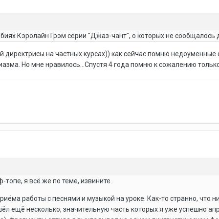
обиях Кэролайн Грэм серии "Джаз-чант", о которых не сообщалось д
 директрисы на частных курсах)) как сейчас помню недоуменные 
азма. Но мне нравилось...Спустя 4 года помню к сожалению только
-топе, я всё же по теме, извините.
иёма работы с песнями и музыкой на уроке. Как-то странно, что никто
шёл ещё несколько, значительную часть которых я уже успешно апр