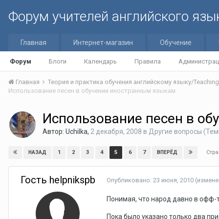
Форум учителей английского язы
Главная
Интернет-магазин
Обучение
Форум
Блоги
Календарь
Правила
Администрац
Главная
Использование песен в обучении иностранным языкам
Использование песен в об
Автор:
Uchilka
,
2 декабря, 2008
в
Другие вопросы (Темы
Стра
1
2
3
4
5
6
7
НАЗАД
ВПЕРЁД
Гость helpnikspb
Опубликовано:
23 июня, 2010
(измене
Понимая, что народ давно в офф-то
Пока было указано только два приём