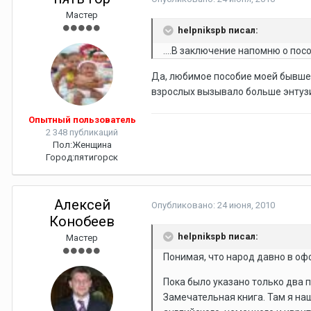
Мастер
helpnikspb писал:
....В заключение напомню о пос
Да, любимое пособие моей бывшей
взрослых вызывало больше энтузи
Опытный пользователь
2 348 публикаций
Пол:
Женщина
Город:
пятигорск
Алексей
Опубликовано:
24 июня, 2010
Конобеев
helpnikspb писал:
Мастер
Понимая, что народ давно в офф
Пока было указано только два пр
Замечательная книга. Там я на