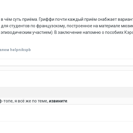
 в чём суть приёма. Гриффи почти каждый приём снабжает вариан
 для студентов по французскому, построенное на материале мюзик
м эпизодическим участием). В заключение напомню о пособиях Кэр
елем helpnikspb
-топе, я всё же по теме,
извините
.