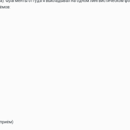
та). Фрагменты оттуда я выкладывал на одном лингвистическом фор
ёмов:
 приём)