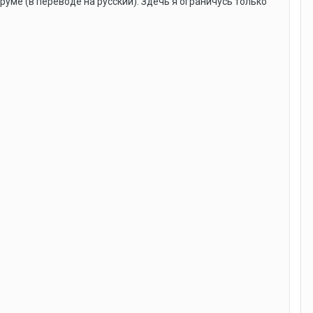
уме (в переводе на русский). Здечь я ограничусь только