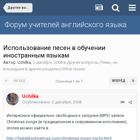
Другие вопросы (Темы, не вошедшие в другие разделы)/Other issues
Форум учителей английского языка
Использование песен в обучении
иностранным языкам
Автор:
Uchilka
,
2 декабря, 2008
в
Другие вопросы (Темы, не
вошедшие в другие разделы)/Other issues
НАЗАД
ВПЕРЁД
Страница 1 из 7
Uchilka
Опубликовано:
2 декабря, 2008
Интересные официально свободные к загрузке (МР3) записи
Christmas songs (в традиционном и современном исполнении),
stories можно найти в
http://feelslikechristmas.com/christmas-music-mp3s.html