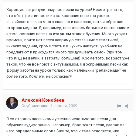
Хорошую затронули тему про песни на уроке! Несмотря на то,
что об эффективности использования песен на уроках
английского языка много сказано и написано, есть и обратная
сторона медали. Я, например, не являюсь большим поклонником
использования песен на
старшем
этапе обучения. Много уходит
времени, почти нет песен напрямую связанных с тематикой,
никаких заданий, кроме спеть и выучить наизусть учебники не
предлагают и приходится много придумывать самой (при том,
что КПД не велик, а затраты большие!). Кроме того, возраст уже
такой, что не все поют с энтузиазмом. Я воспринимаю песни как
форму работы на уроке только как маленький "релаксейшн" не
более того. Коллеги, не согласны?!
Алексей Конобеев
Опубликовано:
1 апреля, 2009
Я со старшеклассниками успешно использовал песни для
обучения аудированию. Например, брал текст песни, удалял из
него определенные слова (или те, что к теме относятся, или