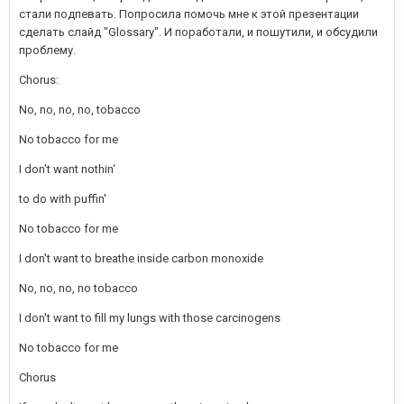
стали подпевать. Попросила помочь мне к этой презентации
сделать слайд "Glossary". И поработали, и пошутили, и обсудили
проблему.
Chorus:
No, no, no, no, tobacco
No tobacco for me
I don't want nothin‘
to do with puffin'
No tobacco for me
I don't want to breathe inside carbon monoxide
No, no, no, no tobacco
I don't want to fill my lungs with those carcinogens
No tobacco for me
Chorus