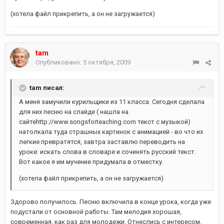
(хотела файл прикрепить, а он не загружается)
tam
Опубликовано:
5 октября, 2009
tam писал:
А меня замучили курильщики из 11 класса. Сегодня сделала
для них песню на слайде ( нашла на
сайтеhttp://www.songsforteaching.com текст с музыкой)
натолкала туда страшных картинок с анимацией - во что их
легкие превратятся, завтра заставлю переводить на
уроке: искать слова в словаре и сочинять русский текст.
Вот какое я им мучение придумала в отместку.
(хотела файл прикрепить, а он не загружается)
Здорово получилось. Песню включила в конце урока, когда уже
подустали от основной работы. Там мелодия хорошая,
современная, как раз для молодежи. Отнеслись с интересом,