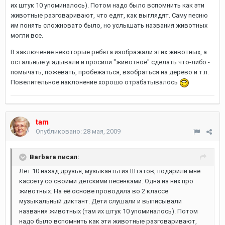
их штук 10 упоминалось). Потом надо было вспомнить как эти
животные разговаривают, что едят, как выглядят. Саму песню
им понять сложновато было, но услышать названия животных
могли все.
В заключение некоторые ребята изображали этих животных, а
остальные угадывали и просили "животное" сделать что-либо -
помычать, пожевать, пробежаться, взобраться на дерево и т.п.
Повелительное наклонение хорошо отрабатывалось
tam
Опубликовано:
28 мая, 2009
Barbara писал:
Лет 10 назад друзья, музыканты из Штатов, подарили мне
кассету со своими детскими песенками. Одна из них про
животных. На её основе проводила во 2 классе
музыкальный диктант. Дети слушали и выписывали
названия животных (там их штук 10 упоминалось). Потом
надо было вспомнить как эти животные разговаривают,