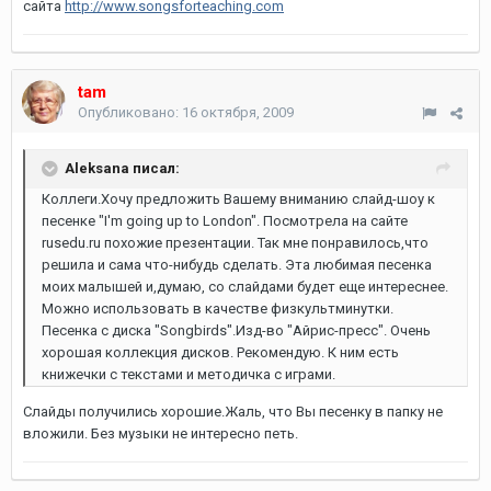
сайта
http://www.songsforteaching.com
tam
Опубликовано:
16 октября, 2009
Aleksana писал:
Коллеги.Хочу предложить Вашему вниманию слайд-шоу к
песенке "I'm going up to London". Посмотрела на сайте
rusedu.ru похожие презентации. Так мне понравилось,что
решила и сама что-нибудь сделать. Эта любимая песенка
моих малышей и,думаю, со слайдами будет еще интереснее.
Можно использовать в качестве физкультминутки.
Песенка с диска "Songbirds".Изд-во "Айрис-пресс". Очень
хорошая коллекция дисков. Рекомендую. К ним есть
книжечки с текстами и методичка с играми.
Слайды получились хорошие.Жаль, что Вы песенку в папку не
вложили. Без музыки не интересно петь.