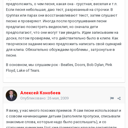
предположить, о чем песня, какая она - грустная, веселая и т.п.
Если песня небольшая, даю тест, разрезанный на строчки. В
группах или парах они восстанавливают текст, затем слушают
песню и проверяют. Иногда после прослушивания песни
предлагаю посмотреть видеоклип, но сначала дети
предполагают, что они могут там увидеть. Идеи записываем на
доске, потом проверяем, что действительно было в клипе. Как
творческое задание можно предложить написать свой сценарий
для клипа. Обязательно обсуждаем проблемы , затронутые в
песне.
В основном, мы слушаем рок - Beatles, Doors, Bob Dylan, Pink
Floyd, Lake of Tears.
Алексей Конобеев
Опубликовано:
26 мая, 2009
Я вижу, у нас много похожих приемов. Я сам песни использовал и
с совсем начинающими детьми (заполняли пропуски, списывали
знакомые слова, которые надо было расслышать), и со
старшими учениками (тут уже грамматику изучали-закрепляли,