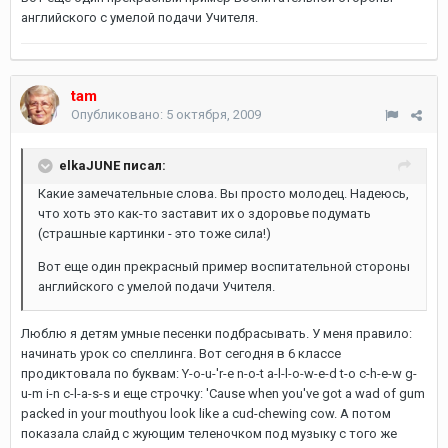
английского с умелой подачи Учителя.
tam
Опубликовано:
5 октября, 2009
elkaJUNE писал:
Какие замечательные слова. Вы просто молодец. Надеюсь,
что хоть это как-то заставит их о здоровье подумать
(страшные картинки - это тоже сила!)
Вот еще один прекрасный пример воспитательной стороны
английского с умелой подачи Учителя.
Люблю я детям умные песенки подбрасывать. У меня правило:
начинать урок со спеллинга. Вот сегодня в 6 классе
продиктовала по буквам: Y-o-u-'r-e n-o-t a-l-l-o-w-e-d t-o c-h-e-w g-
u-m i-n c-l-a-s-s и еще строчку: 'Cause when you've got a wad of gum
packed in your mouthyou look like a cud-chewing cow. А потом
показала слайд с жующим теленочком под музыку с того же