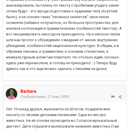
анализировали, пытались по тексту с пробелами угадать какие
слова будут - это вроде подготовки к заданиям типа cloze test
было), и на основе таких "песенных скелетов" свои песни
сочиняли (забавно получалось, но большое пространство для
анализа коллокаций и грамматических особенностей текстов). А
вот инсценировать никогда не приходилось. Ну и неплохо песни
шли как пролог к обсуждению ожиданий от жизни, внутренних
убеждений, особенностей национальной культуры. В общем, и в
обучении лексике, и грамматике, и основам стилистики, и
межкультурным аспектам помогало. Но столько идей, сколько
здесь уже перечислили, в голову не приходило! :-) Теперь буду
думать как и что еще можно сделать с песнями на уроке.
Barbara
Опубликовано:
27 мая, 2009
Лет 10 назад друзья, музыканты из Штатов, подарили мне
кассету со своими детскими песенками. Одна из них про
животных. На её основе проводила во 2 классе музыкальный
диктант. Дети слушали и выписывали названия животных (там