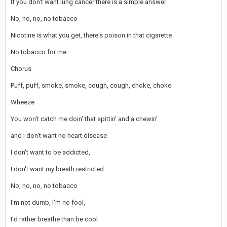
If you don't want lung cancer there is a simple answer
No, no, no, no tobacco
Nicotine is what you get, there's poison in that cigarette
No tobacco for me
Chorus
Puff, puff, smoke, smoke, cough, cough, choke, choke
Wheeze
You won't catch me doin' that spittin' and a chewin'
and I don't want no heart disease
I don't want to be addicted,
I don't want my breath restricted
No, no, no, no tobacco
I'm not dumb, I'm no fool,
I'd rather breathe than be cool