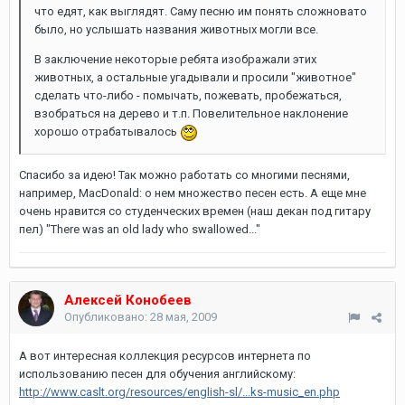
что едят, как выглядят. Саму песню им понять сложновато
было, но услышать названия животных могли все.
В заключение некоторые ребята изображали этих
животных, а остальные угадывали и просили "животное"
сделать что-либо - помычать, пожевать, пробежаться,
взобраться на дерево и т.п. Повелительное наклонение
хорошо отрабатывалось
Спасибо за идею! Так можно работать со многими песнями,
например, MacDonald: о нем множество песен есть. А еще мне
очень нравится со студенческих времен (наш декан под гитару
пел) "There was an old lady who swallowed..."
Алексей Конобеев
Опубликовано:
28 мая, 2009
А вот интересная коллекция ресурсов интернета по
использованию песен для обучения английскому:
http://www.caslt.org/resources/english-sl/...ks-music_en.php