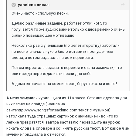
yanelena писал:
Очень часто использую песни.
Делаю различные задание, работает отлично! Это
получается то же аудирование только одновременно очень
сильно повышающее мотивацию.
Несколько раз с учениками (по репетиторству) работали
по песне, сначала нужно было вставить пропущенные
слова, а потом задавала на дом перевести.
Потом перестала задавать перевод и стала замечать,ч то
они всегда переводили эти песни для себя.
А дома включают на компьютере, берут тексты и поют!
А меня замучили курильщики из 11 класса. Сегодня сделала для
них песню на слайде ( нашла на
сайтеhttp://www.songsforteaching.com текст с музыкой)
натолкала туда страшных картинок с анимацией - во что их
легкие превратятся, завтра заставлю переводить на уроке:
искать слова в словаре и сочинять русский текст. Вот какое я им
мучение придумала в отместку.