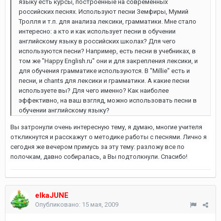
языку есть курсы, построенные на современных
российских песнях. Используют песни Земфиры, Мумий
Тролля и т.п. для анализа лексики, грамматики. Мне стало
интересно: а кто и как использует песни в обучении
английскому языку в российских школах? Для чего
используются песни? Например, есть песни в учебниках, в
том же "Happy English.ru" они и для закрепления лексики, и
для обучения грамматике используются. В "Millie" есть и
песни, и chants для лексики и грамматики. А какие песни
используете вы? Для чего именно? Как наиболее
эффективно, на ваш взгляд, можно использовать песни в
обучении английскому языку?
Вы затронули очень интересную тему, я думаю, многие учителя
откликнутся и расскажут о методике работы с песнями. Лично я
сегодня же вечером примусь за эту тему: разложу все по
полочкам, давно собиралась, а Вы подтолкнули. Спасибо!
elkaJUNE
Опубликовано:
15 мая, 2009