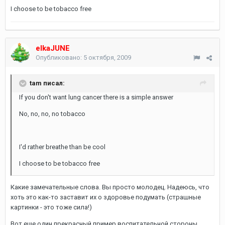
I choose to be tobacco free
elkaJUNE
Опубликовано:
5 октября, 2009
tam писал:
If you don't want lung cancer there is a simple answer
No, no, no, no tobacco
I'd rather breathe than be cool
I choose to be tobacco free
Какие замечательные слова. Вы просто молодец. Надеюсь, что
хоть это как-то заставит их о здоровье подумать (страшные
картинки - это тоже сила!)
Вот еще один прекрасный пример воспитательной стороны