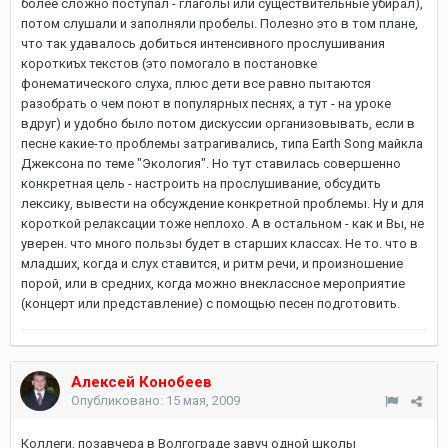
более сложно поступал - глаголы или существительные убирал),
потом слушали и заполняли пробелы. Полезно это в том плане,
что так удавалось добиться интенсивного прослушивания
короткиъх текстов (это помогало в постановке
фонематического слуха, плюс дети все равно пытаются
разобрать о чем поют в популярных песнях, а тут - на уроке
вдруг) и удобно было потом дискуссии организовывать, если в
песне какие-то проблемы затрагивались, типа Earth Song майкла
Джексона по теме "Экология". Но тут ставилась совершенно
конкретная цель - настроить на прослушивание, обсудить
лексику, вывести на обсуждение конкретной проблемы. Ну и для
короткой релаксации тоже неплохо. А в остальном - как и Вы, не
уверен. что много пользы будет в старших классах. Не то. что в
младших, когда и слух ставится, и ритм речи, и произношение
порой, или в средних, когда можно внеклассное мероприятие
(концерт или представление) с помощью песен подготовить.
Алексей Конобеев
Опубликовано:
15 мая, 2009
Коллеги, позавчера в Волгограде завуч одной школы