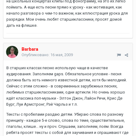
на школьных концертах клипы под фонограмму, на это их легко
поймать. А еще есть песни прямо к уроку - как мотивация, как
начало разговора о чем-то важном, как иллюстрация урока для
разрядки. Мои очень любят старшеклассники, просят домой
дать на флешке.
Barbara
Опубликовано:
16 мая, 2009
В старших классах песню использую чаще в качестве
аудирования. Заполняем gaps. Обязательное условие - песня
должна быть хоть немного известной детям, хотя бы мелодией.
Сейчас с этим сложно - в современных зарубежных песнях,
любимых старшеклассниками, одни артикли. Но очень хорошо
идёт классика поп-музыки - Элтон Джон, Лайон Ричи, Крис Де
Бург, Луи Армстронг, Рэй Чарльз и т.п.
Тексты с пробелами раздаю детям. Убираю слова по разному
принципу - каждое 5-е слово, слова по теме, существительные,
глаголы, клише... ну и проч. Слушаем, заполняем, поём. Всегда
ребята просят тексты с собой для заучивания и спрашивают где