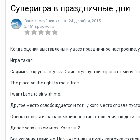
Суперигра в праздничные дни
Запись опубликована ·
24 декабря, 2015
2 451 просмотр
Когда оценки выставлены и у всех праздничное настроение, у
Игра такая:
Садимся в круг на стулья. Один стул пустой справа от меня. Я
The place on the right to me is free
I want Lena to sit with me.
Другое место освобождается и тот , у кого место справа пус
Очень простая игра на межличностные отношения, но дети лю
Далее усложняем игру. Уровень2.
Все условия такие же. Но у участника в руках карточка со сво