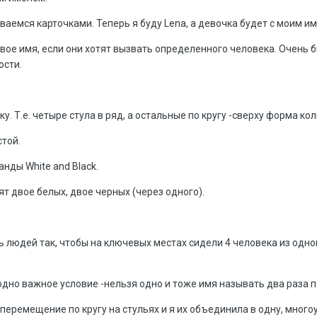
ваемся карточками. Теперь я буду Lena, а девочка будет с моим и
овое имя, если они хотят вызвать определенного человека. Очень
ости.
ку. Т.е. четыре стула в ряд, а остальные по кругу -сверху форма ко
стой.
нды White and Black.
ят двое белых, двое черных (через одного).
ь людей так, чтобы на ключевых местах сидели 4 человека из одной
 одно важное условие -нельзя одно и тоже имя называть два раза 
 перемещение по кругу на стульях и я их объединила в одну, много