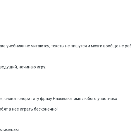
же учебники не читаются, тексты не пишутся и мозги вообще не раб
-ведущий, начинаю игру:
тое, снова говорит эту фразу.Называют имя любого участника
бят в нее играть бесконечно!
им именем.