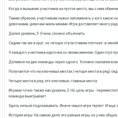
Когда я вызываю участника на пустое место, мы с ним обмени
Таким образом, участникам нужно запоминать у кого какое н
девочками, девочки-мальчиками. Игра доставляет много рад
Далее уровень 3. Очень сложно объяснить.
Сидим так же в круг, но четыре стула ставим плотнее- в линей
У каждого участника карточка со своим именем. Один стул пу
Делимся на две команды через одного. Условно назовем кома
Получается что на ключевых местах (четыре места в ряд) сид
Четыре места в ряд-это ключевые, главные места.
Играем точно также как уровень 2. Но цель игры - переместит
команда выигрывает.
Здесь нельзя подсказывать. Иначе смысл игра теряет. И еще
История игры: На самом деле это разные игры, но у них общее