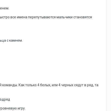
менем.
 быстро все имена перепутываются мальчики становятся
льца с камнем.
 команды. Как только 4 белых, или 4 черных сядут в ряд, та
подряд
уровневую игру.