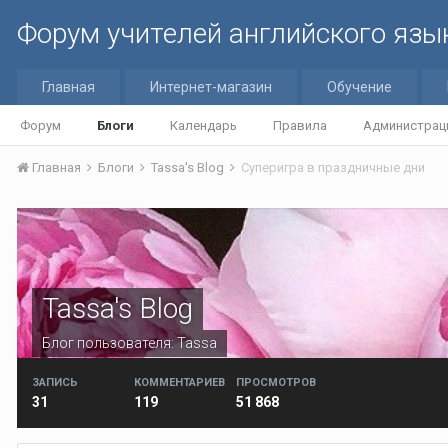
Форум учителей английского язы
Главная
Интернет-магазин
Обучение
Форум
Блоги
Календарь
Правила
Администрац
Главная
Блоги
Tassa's Blog
Суперигра в праздничные дни
Tassa's Blog
Блог пользователя:
Tassa
ЗАПИСЬ
КОММЕНТАРИЕВ
ПРОСМОТРОВ
31
119
51 868