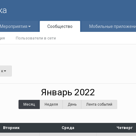
ка
Мероприятия
Сообщество
Мобильные приложен
ция
Пользователи в сети
 к
Январь 2022
Месяц
Неделя
День
Лента событий
Вторник
Среда
Четверг