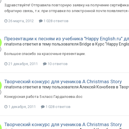
Здравствуйте! Отправила повторную заявку на получение сертификат
обратную связь, т.к. при отправке по электронной почте появляется
26 марта, 2012
1 028 ответов
Презентации к песням из учебника "Happy English.ru" д
rinatovna ответил в тему пользователя Bridge в
Курс "Happy Englis
Большое спасибо за красочные презентации.
21 декабря, 2011
10 ответов
Творческий конкурс для учеников A Christmas Story
rinatovna ответил в тему пользователя Алексей Конобеев в
Твор
Конкурсная работа 5 класс Гардалоева.doc
1 декабря, 2011
1 028 ответов
Творческий конкурс для учеников A Christmas Story