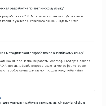
еская разработка по английскому языку”
 разработка - 2014". Моя работа принята к публикации в
я копилка учителя английского языка"? Ждать ли мне
шая методическая разработка по английскому языку”
начальной школе Название работы: Изографы Автор: Жданова
НАО Аннотация: Вработе представлены изографы, которые
ют воображение, фантазию, т.к., для того,чтобы найти
в
г для учителя и рабочие программы к Happy English.ru