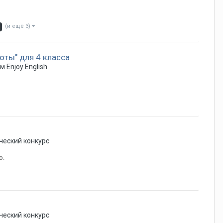
(и ещё 3)
оты" для 4 класса
 Enjoy English
ческий конкурс
о.
ческий конкурс