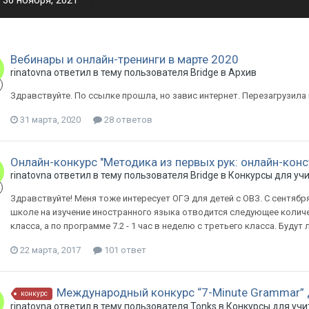
30 ноября, 2021
Вебинары и онлайн-тренинги в марте 2020
rinatovna ответил в тему пользователя Bridge в
Архив
Здравствуйте. По ссылке прошла, но завис интернет. Перезагрузила и
31 марта, 2020
28 ответов
Онлайн-конкурс "Методика из первых рук: онлайн-конс
rinatovna ответил в тему пользователя Bridge в
Конкурсы для учи
Здравствуйте! Меня тоже интересует ОГЭ для детей с ОВЗ. С сентябр
школе на изучение иностранного языка отводится следующее количес
класса, а по программе 7.2 - 1 час в неделю с третьего класса. Буду
22 марта, 2017
101 ответ
Международный конкурс “7-Minute Grammar” 
конкурс
rinatovna ответил в тему пользователя Tonks в
Конкурсы для учи