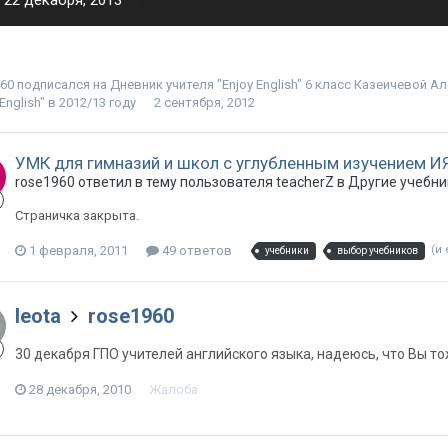
22 декабря, 2013
960
подписался на
Дневник учителя "Enjoy English" 6 класс Казеичевой А
 English" в 2012/13 году
2 сентября, 2012
УМК для гимназий и школ с углубленным изучением И
rose1960 ответил в тему пользователя teacherZ в
Другие учебни
Страничка закрыта.
1 февраля, 2011
49 ответов
(и
учебники
выбор учебников
leota
rose1960
30 декабря ГПО учителей английского языка, надеюсь, что Вы то
28 декабря, 2010
Жалоба