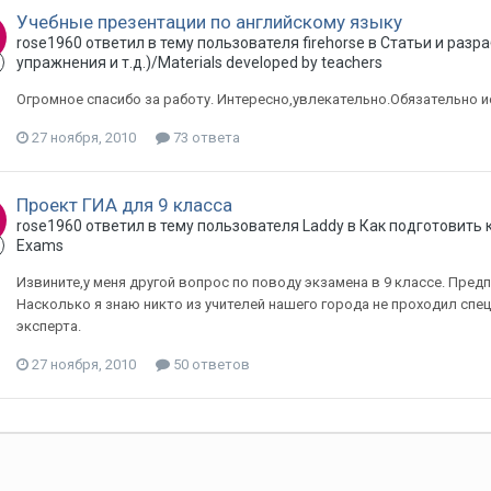
Учебные презентации по английскому языку
rose1960 ответил в тему пользователя firehorse в
Статьи и разр
упражнения и т.д.)/Materials developed by teachers
Огромное спасибо за работу. Интересно,увлекательно.Обязательно и
27 ноября, 2010
73 ответа
Проект ГИА для 9 класса
rose1960 ответил в тему пользователя Laddy в
Как подготовить к 
Exams
Извините,у меня другой вопрос по поводу экзамена в 9 классе. Пред
Насколько я знаю никто из учителей нашего города не проходил спе
эксперта.
27 ноября, 2010
50 ответов