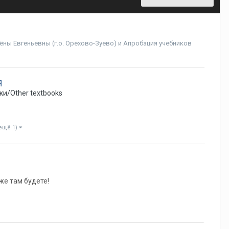
лёны Евгеньевны (г.о. Орехово-Зуево)
и
Апробация учебников
Я
ки/Other textbooks
 ещё 1)
же там будете!