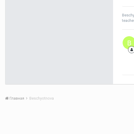
Besch
teache
Главная
Beschyotnova