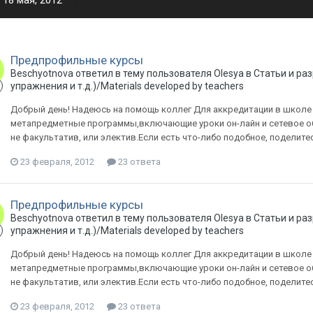
18 мая, 2012
Предпрофильные курсы
Beschyotnova ответил в тему пользователя Olesya в
Статьи и ра
упражнения и т.д.)/Materials developed by teachers
Добрый день! Надеюсь на помощь коллег Для аккредитации в школе
метапредметные программы,включающие уроки он-лайн и сетевое общ
не факультатив, или электив.Если есть что-либо подобное, поделите
23 февраля, 2012
23 ответа
Предпрофильные курсы
Beschyotnova ответил в тему пользователя Olesya в
Статьи и ра
упражнения и т.д.)/Materials developed by teachers
Добрый день! Надеюсь на помощь коллег Для аккредитации в школе
метапредметные программы,включающие уроки он-лайн и сетевое общ
не факультатив, или электив.Если есть что-либо подобное, поделите
23 февраля, 2012
23 ответа