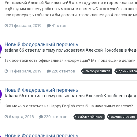
Уважаемый Алексей Васильевич! В этом году мы во втором классе вно
ещё год мы по нему работать можем. в новом ФС этого учебника пока
при проверке, чтобы хотя бы довести второклашек до 4 класса не м
21 февраля, 2019
41 ответ
Новый Федеральный перечень
tatiana 66 ответил в тему пользователя Алексей Конобеев в
Фед
Так всё-таки есть официальная информация? Мы пока ещё не делали 
11 февраля, 2019
220 ответов
выбор учебников
администра
Новый Федеральный перечень
tatiana 66 ответил в тему пользователя Алексей Конобеев в
Фед
Как можно остаться на Happy English хотя бы в начальных классах?
6 марта, 2018
220 ответов
выбор учебников
администрация
Новый Федеральный перечень