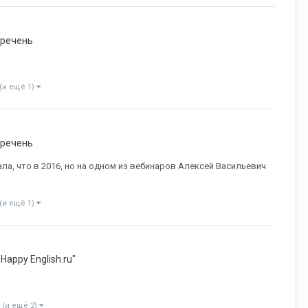
речень
(и ещё 1)
речень
ала, что в 2016, но на одном из вебинаров Алексей Васильевич
(и ещё 1)
appy English.ru"
(и ещё 2)