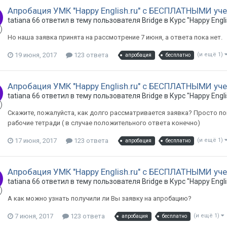
Апробация УМК "Happy English.ru" с БЕСПЛАТНЫМИ уче
tatiana 66 ответил в тему пользователя Bridge в
Курс "Happy Engli
Но наша заявка принята на рассмотрение 7 июня, а ответа пока нет.
19 июня, 2017
123 ответа
(и ещё 1)
апробация
бесплатно
Апробация УМК "Happy English.ru" с БЕСПЛАТНЫМИ уче
tatiana 66 ответил в тему пользователя Bridge в
Курс "Happy Engli
Скажите, пожалуйста, как долго рассматривается заявка? Просто по
рабочие тетради ( в случае положительного ответа конечно)
17 июня, 2017
123 ответа
(и ещё 1)
апробация
бесплатно
Апробация УМК "Happy English.ru" с БЕСПЛАТНЫМИ уче
tatiana 66 ответил в тему пользователя Bridge в
Курс "Happy Engli
А как можно узнать получили ли Вы заявку на апробацию?
7 июня, 2017
123 ответа
(и ещё 1)
апробация
бесплатно