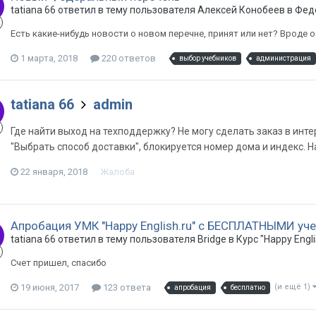
tatiana 66 ответил в тему пользователя Алексей Конобеев в
Фед
Есть какие-нибудь новости о новом перечне, принят или нет? Вроде о
1 марта, 2018
220 ответов
выбор учебников
администрация
tatiana 66
admin
Где найти выход на техподдержку? Не могу сделать заказ в инт
"Выбрать способ доставки", блокируется номер дома и индекс. Н
22 января, 2018
Жалоба
Апробация УМК "Happy English.ru" с БЕСПЛАТНЫМИ уче
tatiana 66 ответил в тему пользователя Bridge в
Курс "Happy Engli
Счет пришел, спасибо
19 июня, 2017
123 ответа
(и ещё 1)
апробация
бесплатно