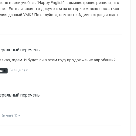
вь взяли учебник "Happy English", администрация решила, что
 нет. Есть ли какие-то документы на которые можно сослаться
еняя данный УМК? Пожалуйста, помогите. Администрация ждет...
еральный перечень
заказ, ждем. И будет ли в этом году продолжение апробации?
(и ещё 1)
ция
еральный перечень
(и ещё 1)