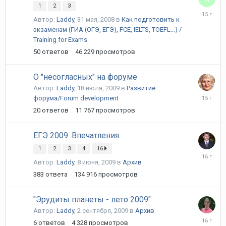
1
2
3
20
Автор:
Laddy
,
31 мая, 2008
в
Как подготовить к
декабря,
экзаменам (ГИА (ОГЭ, ЕГЭ), FCE, IELTS, TOEFL...) /
2010
Training for Exams
50
ответов
46 229
просмотров
О "несогласных" на форуме
Автор:
Laddy
,
18 июля, 2009
в
Развитие
7
форума/Forum development
ноября,
20
ответов
11 767
просмотров
2010
ЕГЭ 2009. Впечатления.
1
2
3
4
16
1
Автор:
Laddy
,
8 июня, 2009
в
Архив
июня,
2010
383
ответа
134 916
просмотров
"Эрудиты планеты - лето 2009"
Автор:
Laddy
,
2 сентября, 2009
в
Архив
26
6
ответов
4 328
просмотров