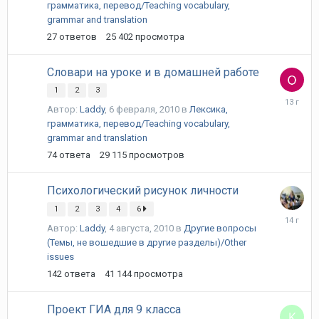
грамматика, перевод/Teaching vocabulary,
grammar and translation
27
ответов
25 402
просмотра
Словари на уроке и в домашней работе
1
2
3
8
Автор:
Laddy
,
6 февраля, 2010
в
Лексика,
октября,
грамматика, перевод/Teaching vocabulary,
2012
grammar and translation
74
ответа
29 115
просмотров
Психологический рисунок личности
1
2
3
4
6
31
Автор:
Laddy
,
4 августа, 2010
в
Другие вопросы
мая,
2012
(Темы, не вошедшие в другие разделы)/Other
issues
142
ответа
41 144
просмотра
Проект ГИА для 9 класса