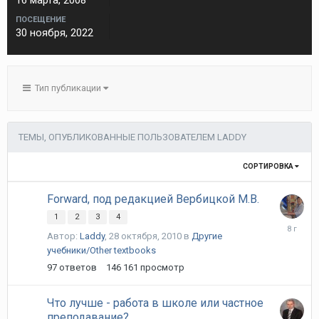
16 марта, 2008
ПОСЕЩЕНИЕ
30 ноября, 2022
Тип публикации
ТЕМЫ, ОПУБЛИКОВАННЫЕ ПОЛЬЗОВАТЕЛЕМ LADDY
СОРТИРОВКА
Forward, под редакцией Вербицкой М.В.
1
2
3
4
11
Автор:
Laddy
,
28 октября, 2010
в
Другие
января,
учебники/Other textbooks
2018
97
ответов
146 161
просмотр
Что лучше - работа в школе или частное
преподавание?