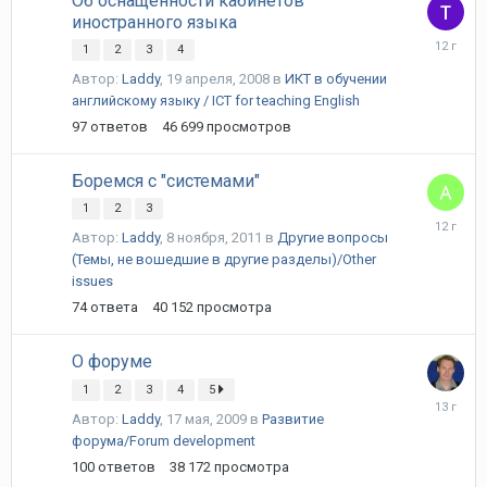
Об оснащенности кабинетов
иностранного языка
29
1
2
3
4
ноября,
Автор:
Laddy
,
19 апреля, 2008
в
ИКТ в обучении
2013
английскому языку / ICT for teaching English
97
ответов
46 699
просмотров
Боремся с "системами"
1
2
3
30
Автор:
Laddy
,
8 ноября, 2011
в
Другие вопросы
августа,
(Темы, не вошедшие в другие разделы)/Other
2013
issues
74
ответа
40 152
просмотра
О форуме
1
2
3
4
5
8
Автор:
Laddy
,
17 мая, 2009
в
Развитие
апреля,
2013
форума/Forum development
100
ответов
38 172
просмотра