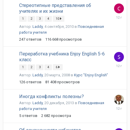
Стереотипные представления об
учителях и их жизни
3
1
2
3
4
10
мая,
2014
Автор:
Laddy
,
4 сентября, 2010
в
Повседневная
работа учителя
247
ответов
116 668
просмотров
Переработка учебника Enjoy English 5-6
класс
13
1
2
3
4
6
февраля
2014
Автор:
Laddy
,
20 марта, 2008
в
Курс "Enjoy English"
126
ответов
81 408
просмотров
Иногда конфликты полезны?
Автор:
Laddy
,
20 декабря, 2013
в
Повседневная
1
работа учителя
января,
5
ответов
2 682
просмотра
2014