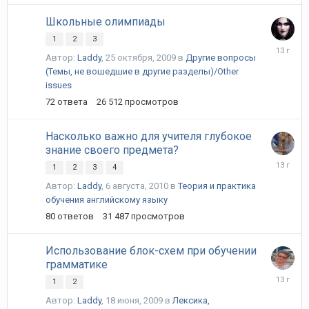
Школьные олимпиады
1
2
3
18
Автор:
Laddy
,
25 октября, 2009
в
Другие вопросы
января,
(Темы, не вошедшие в другие разделы)/Other
2013
issues
72
ответа
26 512
просмотров
Насколько важно для учителя глубокое
знание своего предмета?
6
1
2
3
4
декабря,
Автор:
Laddy
,
6 августа, 2010
в
Теория и практика
2012
обучения английскому языку
80
ответов
31 487
просмотров
Использование блок-схем при обучении
грамматике
8
1
2
октября,
Автор:
Laddy
,
18 июня, 2009
в
Лексика,
2012