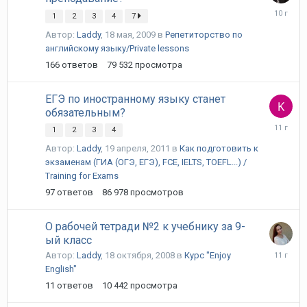
10
1
2
3
4
7
ноября,
2015
Автор:
Laddy
,
18 мая, 2009
в
Репетиторство по
английскому языку/Private lessons
166
ответов
79 532
просмотра
ЕГЭ по иностранному языку станет
обязательным?
24
1
2
3
4
марта,
Автор:
Laddy
,
19 апреля, 2011
в
Как подготовить к
2015
экзаменам (ГИА (ОГЭ, ЕГЭ), FCE, IELTS, TOEFL...) /
Training for Exams
97
ответов
86 978
просмотров
О рабочей тетради №2 к учебнику за 9-
ый класс
14
Автор:
Laddy
,
18 октября, 2008
в
Курс "Enjoy
января,
English"
2015
11
ответов
10 442
просмотра