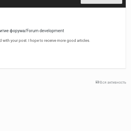
итие форума/Forum development
d with your post. I hope to receive more good articles.
Вся активность