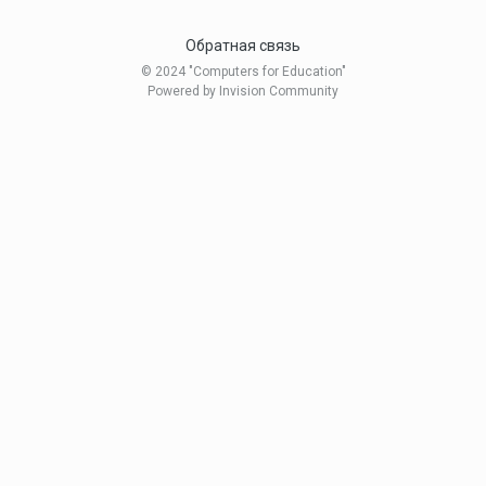
Обратная связь
JuliaKrash
© 2024 "Computers for Education"
3 апреля, 2012
Powered by Invision Community
kawthar
29 августа, 2009
Koloko
30 августа, 2010
Kulikova_Klevtsova
24 октября, 2012
Lisha
1 сентября, 2010