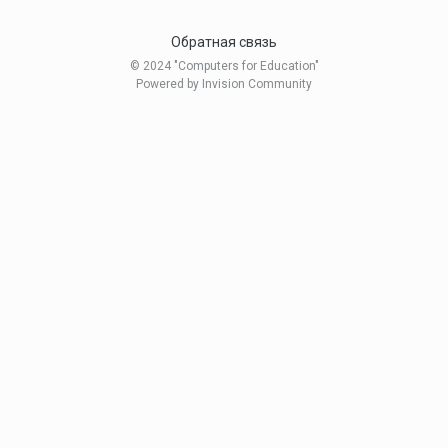
Обратная связь
Helen17
© 2024 "Computers for Education"
2 октября, 2015
Powered by Invision Community
kamalove
17 сентября, 2011
krserv
17 июня, 2018
Ostapchuk
17 июля, 2012
Stesha
6 мая, 2017