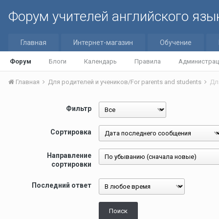
Форум учителей английского язы
Главная
Интернет-магазин
Обучение
Форум
Блоги
Календарь
Правила
Администрац
Главная
Для родителей и учеников/For parents and students
Дл
Фильтр
Сортировка
Направление
сортировки
Последний ответ
Поиск