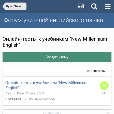
Курс "New Millennium English"
Форум учителей английского языка
Онлайн-тесты к учебникам "New Millennium
English"
Создать тему
СОРТИРОВКА
Онлайн-тесты к учебникам "New Millennium
English"
2
Автор:
Kate
,
12 мая, 2009
мая,
8
ответов
20 050
просмотров
2012
Подписчики
0