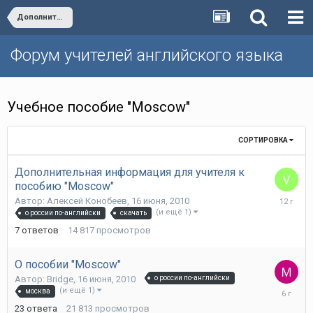
Дополнительные пособия издательства "Титул"
Форум учителей английского языка
Учебное пособие "Moscow"
СОРТИРОВКА
Дополнительная информация для учителя к
пособию "Moscow"
12
Автор:
Алексей Конобеев
,
16 июня, 2010
января,
(и ещё 1)
о россии по-английски
скачать
2014
7
ответов
14 817
просмотров
О пособии "Moscow"
Автор:
Bridge
,
16 июня, 2010
о россии по-английски
11
(и ещё 1)
москва
февраля
23
ответа
21 813
просмотров