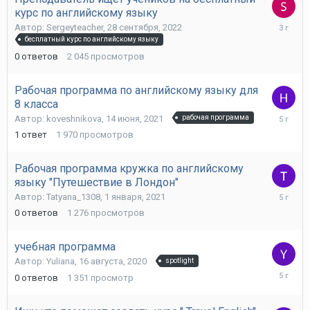
курс по английскому языку
28
Автор:
Sergeyteacher
,
28 сентября, 2022
сентября
бесплатный курс по английскому языку
2022
0
ответов
2 045
просмотров
Рабочая программа по английскому языку для
8 класса
15
Автор:
koveshnikova
,
14 июня, 2021
рабочая программа
июня,
1
ответ
1 970
просмотров
2021
Рабочая программа кружка по английскому
языку "Путешествие в Лондон"
1
Автор:
Tatyana_1308
,
1 января, 2021
января,
0
ответов
1 276
просмотров
2021
учебная программа
Автор:
Yuliana
,
16 августа, 2020
spotlight
16
0
ответов
1 351
просмотр
августа,
2020