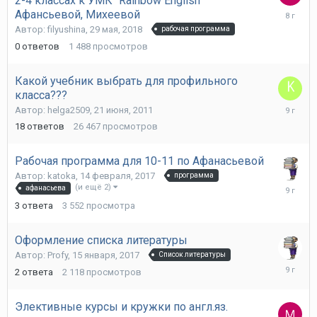
2-4 классах к УМК "Rainbow English"
29
Афансьевой, Михеевой
мая,
Автор:
filyushina
,
29 мая, 2018
рабочая программа
2018
0
ответов
1 488
просмотров
Какой учебник выбрать для профильного
класса???
1
Автор:
helga2509
,
21 июня, 2011
августа,
18
ответов
26 467
просмотров
2017
Рабочая программа для 10-11 по Афанасьевой
Автор:
katoka
,
14 февраля, 2017
программа
27
(и ещё 2)
афанасьева
февраля
3
ответа
3 552
просмотра
2017
Оформление списка литературы
Автор:
Profy
,
15 января, 2017
Список литературы
17
2
ответа
2 118
просмотров
января,
2017
Элективные курсы и кружки по англ.яз.