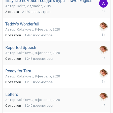
Ищу кто поможет создать курс " Travel English".
Автор:
Dekta
,
2 декабря, 2019
31
2
ответа
2 180
просмотров
марта,
2020
Teddy's Wonderful!
Автор:
KoltakovaJ
,
8 февраля, 2020
8
0
ответов
1 446
просмотров
февраля
2020
Reported Speech
Автор:
KoltakovaJ
,
8 февраля, 2020
8
0
ответов
1 246
просмотров
февраля
2020
Ready for Test
Автор:
KoltakovaJ
,
8 февраля, 2020
8
0
ответов
1 236
просмотров
февраля
2020
Letters
Автор:
KoltakovaJ
,
8 февраля, 2020
8
0
ответов
1 249
просмотров
февраля
2020