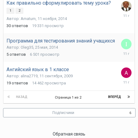
Как правильно сформулировать тему урока?
1
2
5
Автор:
Amatum
,
11 ноября, 2014
мая,
2015
30
ответов
19 331
просмотр
Программа для тестирования знаний учащихся
Автор:
Oleg35
,
25 мая, 2014
7
5
ответов
6 501
просмотр
сентября
2014
Ангийский язык в 1 классе
Автор:
alina2719
,
11 сентября, 2009
26
19
ответов
14 462
просмотра
августа,
2014
НАЗАД
ВПЕРЁД
Страница 1 из 2
Подписчики
6
Обратная связь