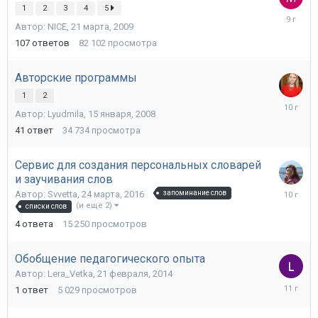
1
2
3
4
5
4
Автор:
NICE
,
21 марта, 2009
октября,
2016
107
ответов
82 102
просмотра
Авторские программы
1
2
26
Автор:
Lyudmila
,
15 января, 2008
марта,
2016
41
ответ
34 734
просмотра
Сервис для создания персональных словарей
и заучивания слов
25
Автор:
Svvetta
,
24 марта, 2016
запоминание слов
марта,
(и ещё 2)
списки слов
2016
4
ответа
15 250
просмотров
Обобщение педагогического опыта
Автор:
Lera_Vetka
,
21 февраля, 2014
13
1
ответ
5 029
просмотров
июля,
2015