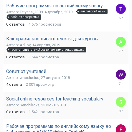
Рабочие программы по английскому языку
Автор:
Tatyana_1308
,
4 декабря, 2019
английский язык
4
рабочая программа
декабря,
0
ответов
1 675
просмотров
2019
Как правильно писать тексты для курсов
Автор:
Adilov
,
14 апреля, 2019
14
горячо приветствую! дозвольте вам отрекомендовать уникальный сайт посвященный такой серьезной теме как [url
апреля,
0
ответов
1 544
просмотра
2019
Совет от учителей
Автор:
whoslucius
,
27 августа, 2018
27
4
ответа
2 001
просмотр
августа,
2018
Social online resources for teaching vocabulary
Автор:
Senchikova
,
23 июня, 2018
23
0
ответов
1 542
просмотра
июня,
2018
Рабочая программма по английскому языку во