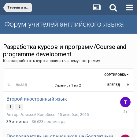
Теория и практика обучения английскому языку/Teaching English - theory and practice
Форум учителей английского языка
Разработка курсов и программ/Course and
programme development
Как разработать курс и написать к нему программу
СОРТИРОВКА
НАЗАД
ВПЕРЁД
Страница 1 из 2
Второй иностранный язык
1
2
26
Автор:
Алексей Конобеев
,
15 декабря, 2015
марта,
2024
39
ответов
36 623
просмотра
Преподаватель ищет учеников на бесплатный