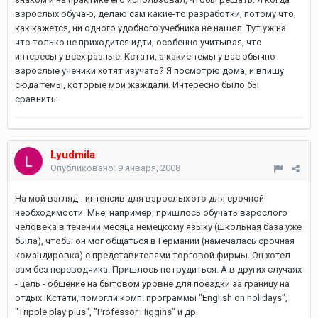
взрослых обучаю, делаю сам какие-то разработки, потому что,
как кажется, ни одного удобного учебника не нашел. Тут уж на
что только не приходится идти, особенно учитывая, что
интересы у всех разные. Кстати, а какие темы у вас обычно
взрослые ученики хотят изучать? Я посмотрю дома, и впишу
сюда темы, которые мои жаждали. Интересно было бы
сравнить.
Lyudmila
Опубликовано:
9 января, 2008
На мой взгляд - интенсив для взрослых это для срочной
необходимости. Мне, например, пришлось обучать взрослого
человека в течении месяца немецкому языку (школьная база уже
была), чтобы он мог общаться в Германии (намечалась срочная
командировка) с представителями торговой фирмы. Он хотел
сам без переводчика. Пришлось потрудиться. А в других случаях
- цель - общение на бытовом уровне для поездки за границу на
отдых. Кстати, помогли комп. программы "English on holidays",
"Tripple play plus", "Professor Higgins" и др.