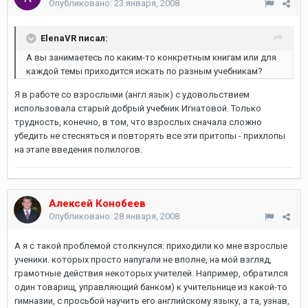
Опубликовано:
23 января, 2008
ElenaVR писал:
А вы занимаетесь по каким-то конкретным книгам или для
каждой темы приходится искать по разным учебникам?
Я в работе со взрослыми (англ.язык) с удовольствием
использовала старый добрый учебник Игнатовой. Только
трудность, конечно, в том, что взрослых сначала сложно
убедить не стесняться и повторять все эти притопы - прихлопы
на этапе введения полилогов.
Алексей Конобеев
Опубликовано:
28 января, 2008
А я с такой проблемой столкнулся: приходили ко мне взрослые
ученики. которых просто напугали не вполне, на мой взгляд,
грамотные действия некоторых учителей. Например, обратился
один товарищ, управляющий банком) к учительнице из какой-то
гимназии, с просьбой научить его английскому языку, а та, узнав,