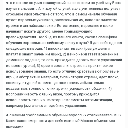
что в школе он учил французский, засела с ним по учебнику Бонк
изучать алфавит. Или другой случай: лдна учительница получает
огромное удовольствие от того, что в самом начале обучения
пугает взрослых учеников, рассказывая им, какое количество
времен в английском языке. Естественно, взрослые в шоке
начинают искать другого, менее травмирующего
препождавателя. Вообще, из вашего опыта, какова специфика
обучения взрослых английскому языку с нуля? Я для себя сделал
следующие выводы: 1) высокая мотивация (раз уж деньги
платят и знают зачем им язык), 2) вечно не хватает времени на
домашнее задание, то есть приходится давать много упражнений
во время урока), 3) ориентированы строго на практическое
использование знаний, то есть отлично срабатывают ролевые
игры, а абстрактый материал, типа истории страны, идет плохо,
социокультурный элемент должен очень избирательно
подаваться, только с точки зрения успешности общения, 4)
восприимчивость к языку ниже, поэтому приходится
использовать только некоторые элементы автоматизации,
например jazz chants и подобные упражнения.
А с какими проблемами в обучении взрослых сталкиваетесь вы?
Какие закономерности для себя вывели? Можно обменяться
приемами.