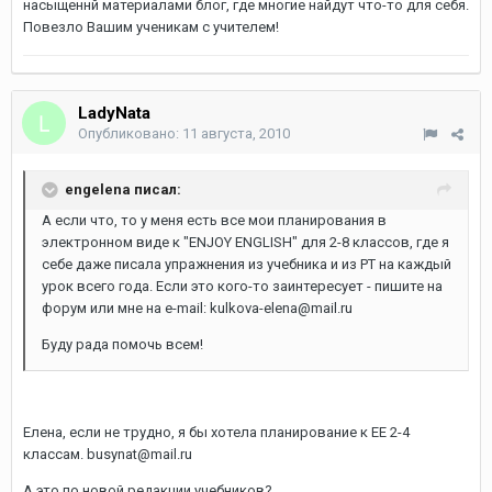
насыщеннй материалами блог, где многие найдут что-то для себя.
Повезло Вашим ученикам с учителем!
LadyNata
Опубликовано:
11 августа, 2010
engelena писал:
А если что, то у меня есть все мои планирования в
электронном виде к "ENJOY ENGLISH" для 2-8 классов, где я
себе даже писала упражнения из учебника и из РТ на каждый
урок всего года. Если это кого-то заинтересует - пишите на
форум или мне на e-mail: kulkova-elena@mail.ru
Буду рада помочь всем!
Елена, если не трудно, я бы хотела планирование к ЕЕ 2-4
классам. busynat@mail.ru
А это по новой редакции учебников?