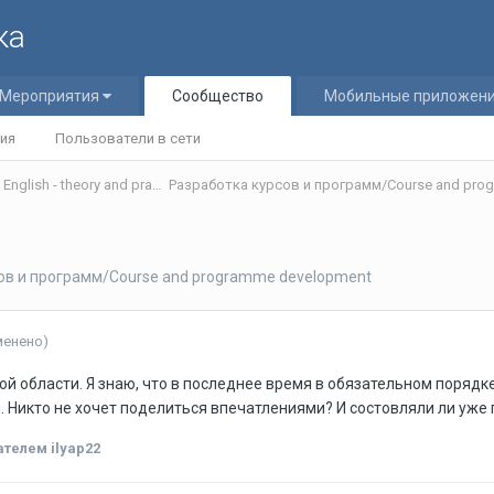
ка
Мероприятия
Сообщество
Мобильные приложен
ия
Пользователи в сети
Теория и практика обучения английскому языку/Teaching English - theory and practice
Разработка курсов и программ/Course and pro
ов и программ/Course and programme development
менено)
й области. Я знаю, что в последнее время в обязательном порядке
 Никто не хочет поделиться впечатлениями? И состовляли ли уже 
телем ilyap22