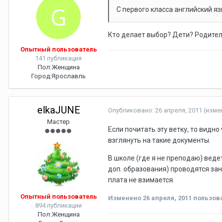
С первого класса английский яз
Кто делает выбор? Дети? Родител
Опытный пользователь
141 публикация
Пол:
Женщина
Город:
Ярославль
elkaJUNE
Опубликовано:
26 апреля, 2011
(изме
Мастер
Если почитать эту ветку, то видно
взглянуть на такие документы.
В школе (где я не преподаю) ведет
доп. образования) проводятся зан
плата не взимается.
Опытный пользователь
Изменено
26 апреля, 2011
пользова
894 публикации
Пол:
Женщина