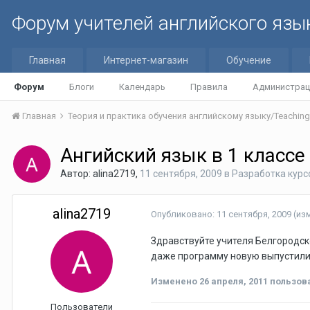
Форум учителей английского язы
Главная
Интернет-магазин
Обучение
Форум
Блоги
Календарь
Правила
Администрац
Главная
Ангийский язык в 1 классе
Автор:
alina2719
,
11 сентября, 2009
в
Разработка курс
alina2719
Опубликовано:
11 сентября, 2009
(из
Здравствуйте учителя Белгородско
даже программу новую выпустили.
Изменено
26 апреля, 2011
пользова
Пользователи