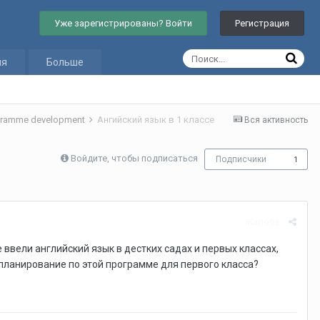
Уже зарегистрированы? Войти
Регистрация
ия
Больше
gramme development
Ангийский язык в 1 классе
Вся активность
Войдите, чтобы подписаться
Подписчики
1
Жалоба
 ввели английский язык в дестких садах и первых классах,
планирование по этой программе для первого класса?