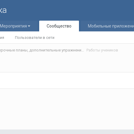
ка
Мероприятия
Сообщество
Мобильные приложен
ия
Пользователи в сети
Статьи и разработки учителей (Поурочные планы, дополнительные упражнения и т.д.)/Materials developed by teachers
Работы учеников