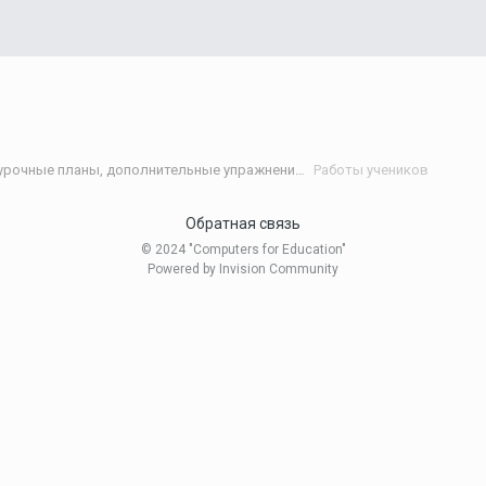
Статьи и разработки учителей (Поурочные планы, дополнительные упражнения и т.д.)/Materials developed by teachers
Работы учеников
Обратная связь
© 2024 "Computers for Education"
Powered by Invision Community