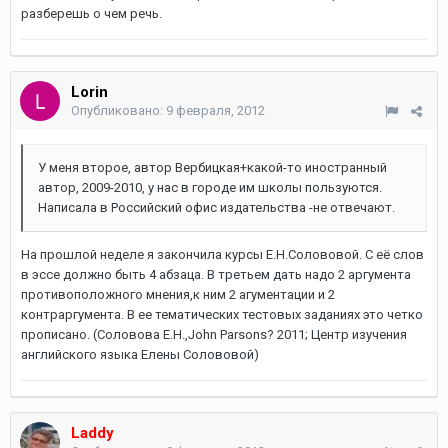
разберешь о чем речь.
Lorin
Опубликовано:
9 февраля, 2012
У меня второе, автор Вербицкая+какой-то иностранный
автор, 2009-2010, у нас в городе им школы пользуются.
Написала в Российский офис издательства -не отвечают.
На прошлой неделе я закончила курсы Е.Н.Солововой. С её слов
в эссе должно быть 4 абзаца. В третьем дать надо 2 аргумента
противоположного мнения,к ним 2 агументации и 2
контраргумента. В ее тематических тестовых заданиях это четко
прописано. (Соловова Е.Н.,John Parsons? 2011; Центр изучения
английского языка Елены Солововой)
Laddy