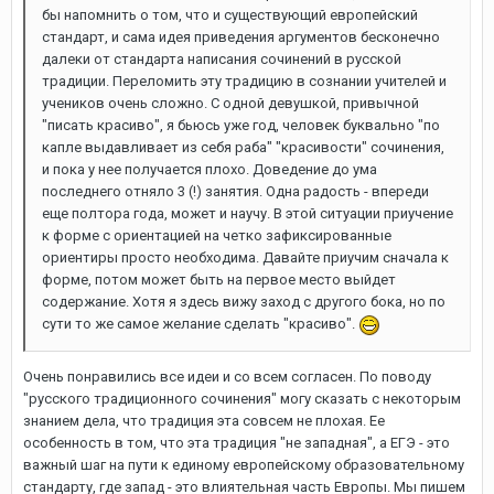
бы напомнить о том, что и существующий европейский
стандарт, и сама идея приведения аргументов бесконечно
далеки от стандарта написания сочинений в русской
традиции. Переломить эту традицию в сознании учителей и
учеников очень сложно. С одной девушкой, привычной
"писать красиво", я бьюсь уже год, человек буквально "по
капле выдавливает из себя раба" "красивости" сочинения,
и пока у нее получается плохо. Доведение до ума
последнего отняло 3 (!) занятия. Одна радость - впереди
еще полтора года, может и научу. В этой ситуации приучение
к форме с ориентацией на четко зафиксированные
ориентиры просто необходима. Давайте приучим сначала к
форме, потом может быть на первое место выйдет
содержание. Хотя я здесь вижу заход с другого бока, но по
сути то же самое желание сделать "красиво".
Очень понравились все идеи и со всем согласен. По поводу
"русского традиционного сочинения" могу сказать с некоторым
знанием дела, что традиция эта совсем не плохая. Ее
особенность в том, что эта традиция "не западная", а ЕГЭ - это
важный шаг на пути к единому европейскому образовательному
стандарту, где запад - это влиятельная часть Европы. Мы пишем