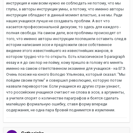
инструкция и нам всем нужно ее соблюдать не потому, что мы
глупы, а авторы инструкции умны, а потому, что именно авторы
инструкции обладают в данный момент властью, а не мы. Ради
наших учащихся лучше не создавать проблем. А вот что
касается профессиональной дискусии, то здесь для каждого -
полная свобода. На самом деле, все проблемы происходят от
того, что именно авторы инструкции поспешили оставить след в
истории написания эссе и предложили свое собственное
видение этого известнейшего из известнейших жанров, в
котором трудно что-то открыть. Есть классическое 5-paragraph
essay и я до сих пор не пойму, кому пришло в голову его менять
именно на самом ответственном экзамене для учащихся - на ЕГЭ.
Очень похоже на юного Володю Ульянова, который сказал: "Мы
пойдем своим путем" и совершил революцию, которую потом
назвали переворотом. Если учащиеся из других стран узнают,
что российские учащиеся считают не слова в эссе, а аргументы,
а учителя спорят о количестве параграфов и боятся сделать
малейшую формальную ошибку, ставя форму впереди
содержания, не одна пара бровей поднимется в изумлении.