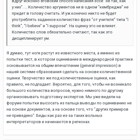
вдруг исконно еговский способ написания эссе "не так, как
у них". ... Количество аргументов ни в одном "кембридже" не
придет в голову считать. И уж конечно никто не будет
употреблять заданное количество фраз "от учителя" типа "I
think", "I believe" и "I suppose". На оценку это не влияет.
Количество слов обязательно считают, так как это
дисциплинирует ум.
Я думаю, тут ноги растут из известного места, а именно из
попытки тест, в котором оценивание в международной практике
основывается на общем впечатлении (general impression) в
нашей системе образования сделать на основе количественной
оценки. Творчество же под количественные оценки, как
правило, не подпадает. Вероятно, для того, чтобы не возникало
большого количества вопросов, нужно немного по-другому
организовывать подготовку экспертов. Мы уже видели на
форуме попытки высосать из пальца выводы по оцениванию не
на основе документов, а на основе того, что "других примеров
не приведено". Беды как раз из-за таких вольных
интерпретаторов и начинаются в регионах.