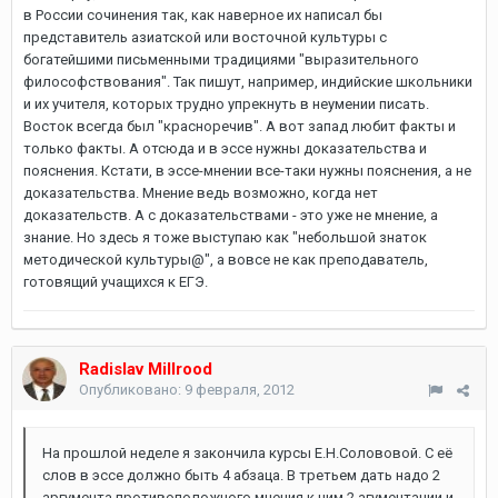
в России сочинения так, как наверное их написал бы
представитель азиатской или восточной культуры с
богатейшими письменными традициями "выразительного
философствования". Так пишут, например, индийские школьники
и их учителя, которых трудно упрекнуть в неумении писать.
Восток всегда был "красноречив". А вот запад любит факты и
только факты. А отсюда и в эссе нужны доказательства и
пояснения. Кстати, в эссе-мнении все-таки нужны пояснения, а не
доказательства. Мнение ведь возможно, когда нет
доказательств. А с доказательствами - это уже не мнение, а
знание. Но здесь я тоже выступаю как "небольшой знаток
методической культуры@", а вовсе не как преподаватель,
готовящий учащихся к ЕГЭ.
Radislav Millrood
Опубликовано:
9 февраля, 2012
На прошлой неделе я закончила курсы Е.Н.Солововой. С её
слов в эссе должно быть 4 абзаца. В третьем дать надо 2
аргумента противоположного мнения,к ним 2 агументации и