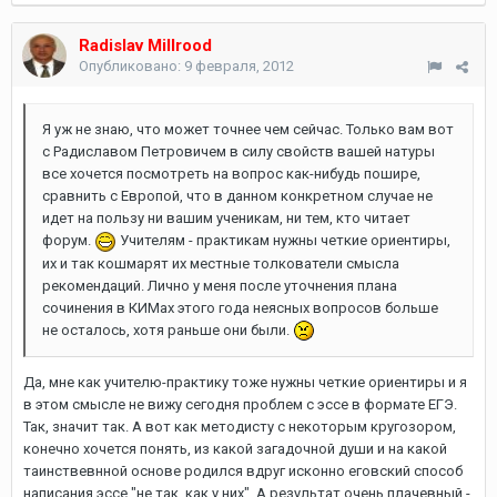
Radislav Millrood
Опубликовано:
9 февраля, 2012
Я уж не знаю, что может точнее чем сейчас. Только вам вот
с Радиславом Петровичем в силу свойств вашей натуры
все хочется посмотреть на вопрос как-нибудь пошире,
сравнить с Европой, что в данном конкретном случае не
идет на пользу ни вашим ученикам, ни тем, кто читает
форум.
Учителям - практикам нужны четкие ориентиры,
их и так кошмарят их местные толкователи смысла
рекомендаций. Лично у меня после уточнения плана
сочинения в КИМах этого года неясных вопросов больше
не осталось, хотя раньше они были.
Да, мне как учителю-практику тоже нужны четкие ориентиры и я
в этом смысле не вижу сегодня проблем с эссе в формате ЕГЭ.
Так, значит так. А вот как методисту с некоторым кругозором,
конечно хочется понять, из какой загадочной души и на какой
таинствевнной основе родился вдруг исконно еговский способ
написания эссе "не так, как у них". А результат очень плачевный -