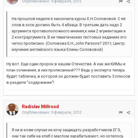
Опубликовано:
9 февраля, 2012
На прошлой неделе я закончила курсы Е.Н.Солововой. С её
слов в эссе должно быть 4 абзаца. В третьем дать надо 2
аргумента противоположного мнения,к ним 2 агументации и
2 контраргумента. В ее тематических тестовых заданиях это
четко прописано. (Соловова Е.Н.,John Parsons? 2011; Центр
изучения английского языка Елены Солововой)
Ну вот. Еще один пророк в нашем Отечестве. А как же КИМы и
план сочинения, в них прописанный??? Ведь у эксперта теперь
будет табличка, в которой он должен будет поставить 5 плюсов
в разделе "содержание"!
Radislav Millrood
Опубликовано:
9 февраля, 2012
Я ни в коем случае не хочу защищать разработчиков ЕГЭ,
они так себе на хлеб с маслом зарабатывают, но хотелось