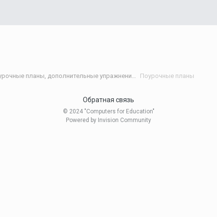
Статьи и разработки учителей (Поурочные планы, дополнительные упражнения и т.д.)/Materials developed by teachers
Поурочные планы
Обратная связь
© 2024 "Computers for Education"
Powered by Invision Community