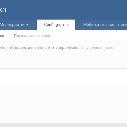
ка
Мероприятия
Сообщество
Мобильные приложен
ия
Пользователи в сети
Статьи и разработки учителей (Поурочные планы, дополнительные упражнения и т.д.)/Materials developed by teachers
Поурочные планы