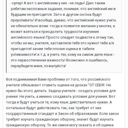
-супер! А вот с английским у них - не лады! Даю таким
ребятам несложные задания, понимая. что английский им в
будущем не пригодится. Зато в другом он/она будут
преуспевать! И вообще, думаю, что английский нужно учить
не обязательно всем: тогда и появится желание у многих, а
может взяться и преодолеть трудности изучения
английского языка! Просто следует подвести к этому так,
чтобы не мы, учителя, заставляли:тебе это нужно! тебе а/я
пригодится! зачем тебе плохая оценка в табеле
успеваемости! и т.д. а учить тех, кому на самом деле язык -
это первостепенная важность! Возможно я ошибаюсь,
переубедите меня, пожалуйста!
Вся поднимаемая Вами проблема от того, что российского
учителя обязывают ставить оценки на уроках "ОТ СЕБЯ!. Не
нужно бы этого делать. Задача учителя - создать условия для
учения. Не учить, а именно создавать условия для учения. Вот
тогда и будут учиться те, кому язык действительно нужен. А
остальные будут действовать так, как требует от них
государственный стандарт и Закон об образовании. Если закон
требует изучать гражданскую оборону, значит будут изучать
гражданскую оборону. То же самое могу сказать и об оценке.