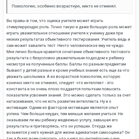
Психологию, особенно возрастную, никто не отменял.
Вы правы в том, что оценка учителя может играть
стимулирующую роль. Точно такую и даже большую роль может
играть уважительное отношение учителя к ученику даже при
низких результатах объективного тестирования. Учитель ведь и
сам может завалить тест. Ничто человеческое ему не чуждо.
Мне лично больше нравится сочетание объективного тестового
результата с безусловно уважительным подходом к ребенку
несмотря на полученные баллы. Баллы по разным предметам
бывают у детей разные и кроме учебных знаний есть еще за что
уважать школьника. А из возрастной психологии, которую
конечно никто не отменял, следует. что интеллект - это
константа и он очень плохо поддается попыткам повысить
показатели усвоения знаний. Это можно сделать только за счет
натаскивания, что не есть развитие интеллекта. Ну и о
мотивации. Одним из факторов мотивации является опыт
успеха. Чем больше неудач, тем меньше желания учиться. Не
оказываем ли мы ребенку медвежью услугу, завышая его
результаты и притворяясь, что он успешен. Откуда же
возьмется у него нужная для жизни адекватная самооценка? Он
так и будет всем говорить, что у него по-английскому одни