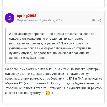
spring2008
Опубликовано:
4 декабря, 2012
А как можно утверждать, что оценка объективна, если не
существует официально определенных критериев
выставления оценки для учителя? Пока она ставится
учителем на основе им же разработанных критериев (в
лучшем случае), следовательно, сейчас любая оценка -
личная, т.е. субъективная.
По большому счёту, может быть, оно и так! Но, всё же, критерии
существуют, что должен знать ученик и на какую оценку,
например, в программах, в требованиях по ЕГЭ и ГИА, в методике
обучения ИЯ (авт. Соловова Е.Н.) и т.д. Вряд ли будет учитель за
"троешные" ответы ставить "отлично". Но субъективный фактор
иногда тоже присутствует.
:)