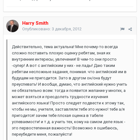
Harry Smith
Опубликовано:
3 декабря, 2012
Действительно, тема актуальна! Мне почему-то всегда
сложно поставить плохую оценку ребятам, зная их
внутренние интересы, увлечения! В чем-то они просто
-супер! А вот с английским у них - не лады! Даю таким
ребятам несложные задания, понимая. что английский им в
будущем не пригодится. Зато в другом он/она будут
преуспевать! И вообще, думаю, что английский нужно учить
не обязательно всем: тогда и появится желание у многих, а
может взяться и преодолеть трудности изучения
английского языка! Просто следует подвести к этому так,
чтобы не мы, учителя, заставляли:тебе это нужно! тебе а/я
пригодится! зачем тебе плохая оценка в табеле
успеваемости! и т.д. а учить тех, кому на самом деле язык -
это первостепенная важность! Возможно я ошибаюсь,
переубедите меня, пожалуйста!