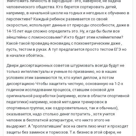
Уничтожить личность в зародыше - это, наверное, не задача
человеческого общества. Кто берется сортировать детей,
например, в начальной школе на годных и негодных к обучению в
перспективе? Каждый ребенок развивается со своей
скоростью, использует данные от природы способности, даже в
14-15 лет еще сложно определить это. Ну, и где бы были все
эйнштейны с ломоносовыми? И кто будет этим клеймителем?
Какой-такой провидец-ясновидец с психометрическим даже ,
пусть, тестом в руках. А тут предлагается просто тестом ЕГЭ но
в началке обойтись.
Двери диссертационных советов штурмовать всегда будут не
только интеллектуалы и ученые по призванию, но в наших
условиях этим занимаются те, кто купил диплом, а потом
диссертациюю Чтобы защитить честную, основанную на 1-2-х
годичном исследовании процесса, ставшем основой для
оригинальной разработки (например, если в области спортивной
педагогики) например, новой методики тренировок в
спортивных группах, как оздоровительных, так и обычных),
оказывается, надо столько денег потратить , хотя учится
человек в бесплатной аспирантуре, что никто этого не
выдержит. А "проплатившие" все на свете лихо мчат и проходят
защиты без заминок и тормозов. Т.е. бизнес в этой сфере, не