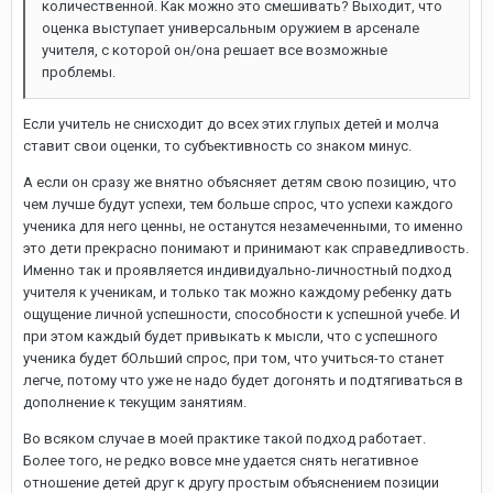
количественной. Как можно это смешивать? Выходит, что
оценка выступает универсальным оружием в арсенале
учителя, с которой он/она решает все возможные
проблемы.
Если учитель не снисходит до всех этих глупых детей и молча
ставит свои оценки, то субъективность со знаком минус.
А если он сразу же внятно объясняет детям свою позицию, что
чем лучше будут успехи, тем больше спрос, что успехи каждого
ученика для него ценны, не останутся незамеченными, то именно
это дети прекрасно понимают и принимают как справедливость.
Именно так и проявляется индивидуально-личностный подход
учителя к ученикам, и только так можно каждому ребенку дать
ощущение личной успешности, способности к успешной учебе. И
при этом каждый будет привыкать к мысли, что с успешного
ученика будет бОльший спрос, при том, что учиться-то станет
легче, потому что уже не надо будет догонять и подтягиваться в
дополнение к текущим занятиям.
Во всяком случае в моей практике такой подход работает.
Более того, не редко вовсе мне удается снять негативное
отношение детей друг к другу простым объяснением позиции