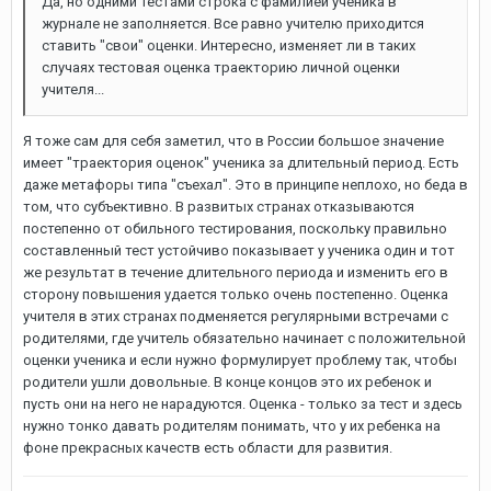
Да, но одними тестами строка с фамилией ученика в
журнале не заполняется. Все равно учителю приходится
ставить "свои" оценки. Интересно, изменяет ли в таких
случаях тестовая оценка траекторию личной оценки
учителя...
Я тоже сам для себя заметил, что в России большое значение
имеет "траектория оценок" ученика за длительный период. Есть
даже метафоры типа "съехал". Это в принципе неплохо, но беда в
том, что субъективно. В развитых странах отказываются
постепенно от обильного тестирования, поскольку правильно
составленный тест устойчиво показывает у ученика один и тот
же результат в течение длительного периода и изменить его в
сторону повышения удается только очень постепенно. Оценка
учителя в этих странах подменяется регулярными встречами с
родителями, где учитель обязательно начинает с положительной
оценки ученика и если нужно формулирует проблему так, чтобы
родители ушли довольные. В конце концов это их ребенок и
пусть они на него не нарадуются. Оценка - только за тест и здесь
нужно тонко давать родителям понимать, что у их ребенка на
фоне прекрасных качеств есть области для развития.