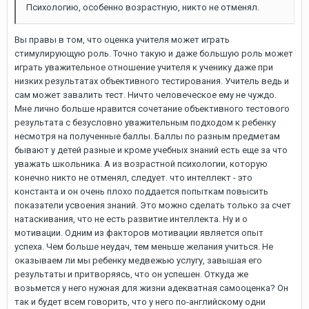
Психологию, особенно возрастную, никто не отменял.
Вы правы в том, что оценка учителя может играть
стимулирующую роль. Точно такую и даже большую роль может
играть уважительное отношение учителя к ученику даже при
низких результатах объективного тестирования. Учитель ведь и
сам может завалить тест. Ничто человеческое ему не чуждо.
Мне лично больше нравится сочетание объективного тестового
результата с безусловно уважительным подходом к ребенку
несмотря на полученные баллы. Баллы по разным предметам
бывают у детей разные и кроме учебных знаний есть еще за что
уважать школьника. А из возрастной психологии, которую
конечно никто не отменял, следует. что интеллект - это
константа и он очень плохо поддается попыткам повысить
показатели усвоения знаний. Это можно сделать только за счет
натаскивания, что не есть развитие интеллекта. Ну и о
мотивации. Одним из факторов мотивации является опыт
успеха. Чем больше неудач, тем меньше желания учиться. Не
оказываем ли мы ребенку медвежью услугу, завышая его
результаты и притворяясь, что он успешен. Откуда же
возьмется у него нужная для жизни адекватная самооценка? Он
так и будет всем говорить, что у него по-английскому одни