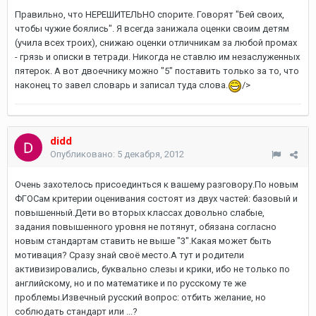
Правильно, что НЕРЕШИТЕЛЬНО спорите. Говорят "Бей своих,
чтобы чужие боялись". Я всегда занижала оценки своим детям
(учила всех троих), снижаю оценки отличникам за любой промах
- грязь и описки в тетради. Никогда не ставлю им незаслуженных
пятерок. А вот двоечнику можно "5" поставить только за то, что
наконец то завел словарь и записал туда слова.
/>
didd
Опубликовано:
5 декабря, 2012
Очень захотелось присоединться к вашему разговору.По новым
ФГОСам критерии оценивания состоят из двух частей: базовый и
повышенный.Дети во вторых классах довольно слабые,
задания повышенного уровня не потянут, обязана согласно
новым стандартам ставить не выше "3".Какая может быть
мотивация? Сразу знай своё место.А тут и родители
активизировались, буквально слезы и крики, ибо не только по
английскому, но и по математике и по русскому те же
проблемы.Извечный русский вопрос: отбить желание, но
соблюдать стандарт или ...?