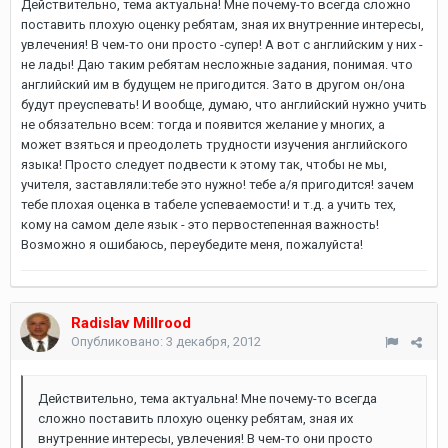
Действительно, тема актуальна! Мне почему-то всегда сложно
поставить плохую оценку ребятам, зная их внутренние интересы,
увлечения! В чем-то они просто -супер! А вот с английским у них -
не лады! Даю таким ребятам несложные задания, понимая. что
английский им в будущем не пригодится. Зато в другом он/она
будут преуспевать! И вообще, думаю, что английский нужно учить
не обязательно всем: тогда и появится желание у многих, а
может взяться и преодолеть трудности изучения английского
языка! Просто следует подвести к этому так, чтобы не мы,
учителя, заставляли:тебе это нужно! тебе а/я пригодится! зачем
тебе плохая оценка в табеле успеваемости! и т.д. а учить тех,
кому на самом деле язык - это первостепенная важность!
Возможно я ошибаюсь, переубедите меня, пожалуйста!
Radislav Millrood
Опубликовано:
3 декабря, 2012
Действительно, тема актуальна! Мне почему-то всегда
сложно поставить плохую оценку ребятам, зная их
внутренние интересы, увлечения! В чем-то они просто