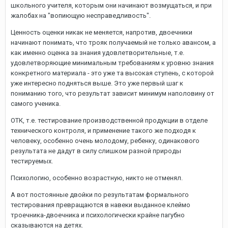
школьного учителя, которым они начинают возмущаться, и при
жалобах на "вопиющую несправедливость".
Ценность оценки никак не меняется, напротив, двоечники
начинают понимать, что трояк получаемый не только авансом, а
как именно оценка за знания удовлетворительные, т.е.
удовлетворяющие минимальным требованиям к уровню знания
конкретного материала - это уже та высокая ступень, с которой
уже интересно подняться выше. Это уже первый шаг к
пониманию того, что результат зависит минимум наполовину от
самого ученика.
ОТК, т.е. тестирование производственной продукции в отделе
технического контроля, и применение такого же подходя к
человеку, особенно очень молодому, ребенку, одинакового
результата не дадут в силу слишком разной природы
тестируемых.
Психологию, особенно возрастную, никто не отменял.
А вот постоянные двойки по результатам формального
тестирования превращаются в навеки выданное клеймо
троечника-двоечника и психологически крайне пагубно
сказываются на детях.