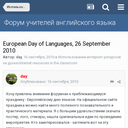
Использование интернет-ресурсов на уроке/Internet resources in the classroom
Форум учителей английского языка
European Day of Languages, 26 September
2010
Автор:
day
,
16 сентября, 2010
в
Использование интернет-ресурсов
на уроке/Internet resources in the classroom
day
Опубликовано:
16 сентября, 2010
Хочу привлечь внимание форумчан к приближающемуся
празднику - Европейскому дню языков. На официальном сайте
праздника можно найти много полезного познавательного и
практического материала. Я с большим удовольствием скачала
постер, лого, стикеры, нашла оригинальные идеи по проведению
мероприятия. Кто заинтересовался - загляните вот на эту