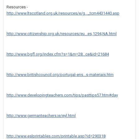
Resources -
http://www.ltscotland.org.uk/resources/e/g..._tcm4431440.asp
http://www.citizenship.org.uk/resources/eu...es,1294,NA.html
http://www.bgfl.org/index.cfm?s=1&m=28...ce&id=21684
http://www.britishcouncil.org/portugal-ens...s-materiais.htm
http://www.developingteachers.com/tips/pasttips57.htm#day
http://www.germanteachers.ie/eyl.html
http://www.eslprintables.com/printable.asp?id=290318