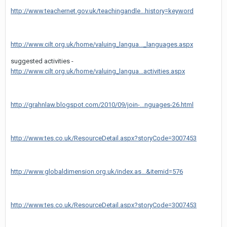
http://www.teachernet.gov.uk/teachingandle...history=keyword
http://www.cilt.org.uk/home/valuing_langua..._languages.aspx
suggested activities -
http://www.cilt.org.uk/home/valuing_langua...activities.aspx
http://grahnlaw.blogspot.com/2010/09/join-...nguages-26.html
http://www.tes.co.uk/ResourceDetail.aspx?storyCode=3007453
http://www.globaldimension.org.uk/index.as...&itemid=576
http://www.tes.co.uk/ResourceDetail.aspx?storyCode=3007453