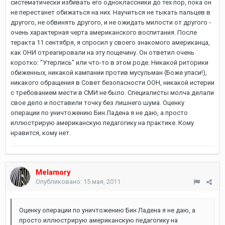
систематически избивать его одноклассники до тех пор, пока он
не перестанет обижаться на них. Научиться не тыкать пальцев в
другого, не обвинять другого, и не ожидать милости от другого -
очень характерная черта американского воспитания. После
теракта 11 сентября, я спросил у своего знакомого американца,
как ОНИ отреагировали на эту пощечину. Он ответил очень
коротко: "Утерлись" или что-то в этом роде. Никакой риторики
обиженных, никакой кампании против мусульман (Боже упаси!),
никакого обращения в Совет безопасности ООН, никакой истерии
с требованием мести в СМИ не было. Специалисты молча делали
свое дело и поставили точку без лишнего шума. Оценку
операции по уничтожению Бин Ладена я не даю, а просто
иллюстрирую американскую педагогику на практике. Кому
нравится, кому нет.
Melamory
Опубликовано:
15 мая, 2011
Оценку операции по уничтожению Бин Ладена я не даю, а
просто иллюстрирую американскую педагогику на