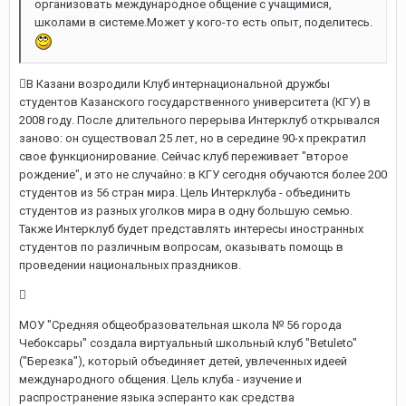
организовать международное общение с учащимися,
школами в системе.Может у кого-то есть опыт, поделитесь.
В Казани возродили Клуб интернациональной дружбы
студентов Казанского государственного университета (КГУ) в
2008 году. После длительного перерыва Интерклуб открывался
заново: он существовал 25 лет, но в середине 90-х прекратил
свое функционирование. Сейчас клуб переживает "второе
рождение", и это не случайно: в КГУ сегодня обучаются более 200
студентов из 56 стран мира. Цель Интерклуба - объединить
студентов из разных уголков мира в одну большую семью.
Также Интерклуб будет представлять интересы иностранных
студентов по различным вопросам, оказывать помощь в
проведении национальных праздников.

МОУ "Средняя общеобразовательная школа № 56 города
Чебоксары" создала виртуальный школьный клуб "Betuleto"
("Березка"), который объединяет детей, увлеченных идеей
международного общения. Цель клуба - изучение и
распространение языка эсперанто как средства