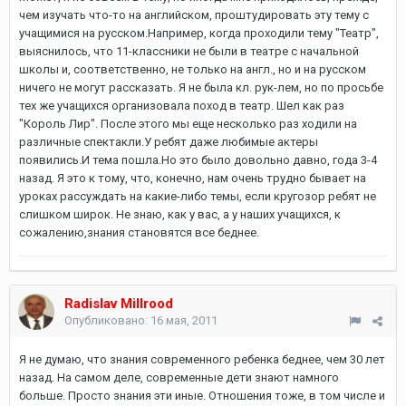
чем изучать что-то на английском, проштудировать эту тему с
учащимися на русском.Например, когда проходили тему "Театр",
выяснилось, что 11-классники не были в театре с начальной
школы и, соответственно, не только на англ., но и на русском
ничего не могут рассказать. Я не была кл. рук-лем, но по просьбе
тех же учащихся организовала поход в театр. Шел как раз
"Король Лир". После этого мы еще несколько раз ходили на
различные спектакли.У ребят даже любимые актеры
появились.И тема пошла.Но это было довольно давно, года 3-4
назад. Я это к тому, что, конечно, нам очень трудно бывает на
уроках рассуждать на какие-либо темы, если кругозор ребят не
слишком широк. Не знаю, как у вас, а у наших учащихся, к
сожалению,знания становятся все беднее.
Radislav Millrood
Опубликовано:
16 мая, 2011
Я не думаю, что знания современного ребенка беднее, чем 30 лет
назад. На самом деле, современные дети знают намного
больше. Просто знания эти иные. Отношения тоже, в том числе и