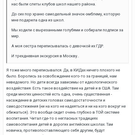
нас были слеты клубов школ нашего района.
До сих пор храню самодельный значок-эмблему, которую
мне подарила одна из школ.
Мы ходили с вырезанными голубями и собирали подписи за
мир.
А моя сестра переписывалась с девочкой их ГДР.
И трехдневная экскурсия в Москву..
Я тоже много переписывался. Да, в КИДах ничего плохого не
было. Боролись за освобождение кого-то за границей, нам
неведомого. Но дети всегда зависимы от идеологического
воздействия. Есть такое воздействие на детей и в США. Там
среди многих ценностей есть одна, очень существенная -
насаждение в детских головах самодостаточности и
самодостижения (ни на кого не надеяться и ни на кого вокруг не
обижаться). Это вообще сидит очень глубоко в ТОЙ системе
воспитания. Читал где-то о негласных традициях
самовоспитания детей в дорогих английских школах. Там
новичка, противопоставляющего себя другим, будут