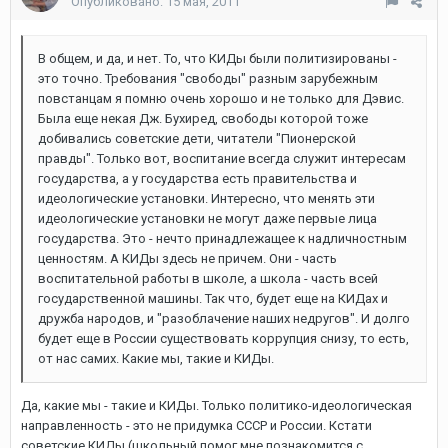
Опубликовано:
15 мая, 2011
В общем, и да, и нет. То, что КИДы были политизированы -
это точно. Требования "свободы" разным зарубежным
повстанцам я помню очень хорошо и не только для Дэвис.
Была еще некая Дж. Бухиред, свободы которой тоже
добивались советские дети, читатели "Пионерской
правды". Только вот, воспитание всегда служит интересам
государства, а у государства есть правительства и
идеологические установки. Интересно, что менять эти
идеологические установки не могут даже первые лица
государства. Это - нечто принадлежащее к надличностным
ценностям. А КИДы здесь не причем. Они - часть
воспитательной работы в школе, а школа - часть всей
государственной машины. Так что, будет еще на КИДах и
дружба народов, и "разоблачение наших недругов". И долго
будет еще в России существовать коррупция снизу, то есть,
от нас самих. Какие мы, такие и КИДы.
Да, какие мы - такие и КИДы. Только политико-идеологическая
направленность - это не придумка СССР и России. Кстати
советские КИДы (школьный помог мне познакомится с