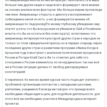
Об Американцах-Многих из них интересует безопасность в мире
больше чем другие нации и чаще всего формируют своё мнение
на основе анализа всех факторов. Мы больше верим пропаганде
чем янки. Американцы открыты к диалогу и воспринимают
собеседника какой он есть. у нас формируется мнение об
американцах по Задорнову(По моему глубокому убеждению ему
платят штаты что бы все русские не убежали в США и Росийские
власти что бы не остаться без электората). естественно что
американцы интересуются культурой других стран и народов не
только со слов официальной прессы но в первую очередь через
посещение других стран и развитием программ обмена.Когда в
прошлом году я выступал с анализом политических процессов в
России в Ротари Клаб Санта Фе то отметил для себя что
отношение к России изменилось но не кардинально так как всё
же в России ситуация далека от свобод декларируемых
конституцией.
О переписке. Ко мне во время курсов часто подходят учителя с
проблемой организации контактов с западными школами,
учителями, учащимися.Я всегда им говорю что прежде всего
необходима общая идея и цель для подобной деятельности. для
этого всё же необходимо участие в Международных интернет
проектах.