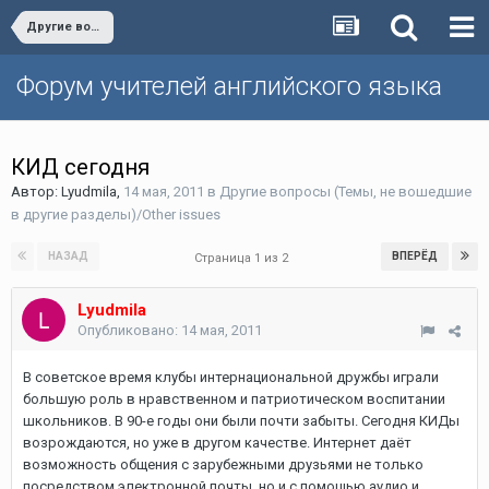
Другие вопросы (Темы, не вошедшие в другие разделы)/Other issues
Форум учителей английского языка
КИД сегодня
Автор:
Lyudmila
,
14 мая, 2011
в
Другие вопросы (Темы, не вошедшие
в другие разделы)/Other issues
НАЗАД
ВПЕРЁД
Страница 1 из 2
Lyudmila
Опубликовано:
14 мая, 2011
В советское время клубы интернациональной дружбы играли
большую роль в нравственном и патриотическом воспитании
школьников. В 90-е годы они были почти забыты. Сегодня КИДы
возрождаются, но уже в другом качестве. Интернет даёт
возможность общения с зарубежными друзьями не только
посредством электронной почты, но и с помощью аудио и