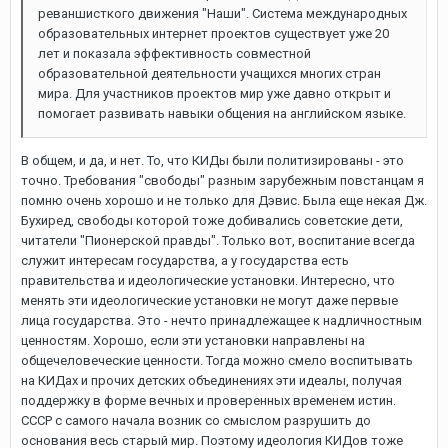
реваншисткого движения "Наши". Система международных
образовательных интернет проектов существует уже 20
лет и показала эффективность совместной
образовательной деятельности учащихся многих стран
мира. Для участников проектов мир уже давно открыт и
помогает развивать навыки общения на английском языке.
В общем, и да, и нет. То, что КИДы были политизированы - это
точно. Требования "свободы" разным зарубежным повстанцам я
помню очень хорошо и не только для Дэвис. Была еще некая Дж.
Бухиред, свободы которой тоже добивались советские дети,
читатели "Пионерской правды". Только вот, воспитание всегда
служит интересам государства, а у государства есть
правительства и идеологические установки. Интересно, что
менять эти идеологические установки не могут даже первые
лица государства. Это - нечто принадлежащее к надличностным
ценностям. Хорошо, если эти установки направлены на
общечеловеческие ценности. Тогда можно смело воспитывать
на КИДах и прочих детских объединениях эти идеалы, получая
поддержку в форме вечных и проверенных временем истин.
СССР с самого начала возник со смыслом разрушить до
основания весь старый мир. Поэтому идеология КИДов тоже