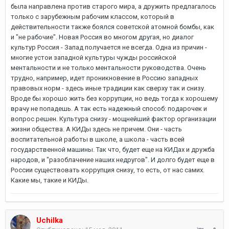
была направлена против старого мира, а дружить предлагалось
только с зарубежным рабочим классом, который в
действительности также боялся советской атомной бомбы, как
и "не рабочие". Новая Россия во многом другая, но диалог
культур Россия - Запад получается не всегда. Одна из причин -
многие устои западной культуры чужды российской
ментальности и не только ментальности руководства. Очень
трудно, например, идет проникновение в Россию западных
правовых норм - здесь иные традиции как сверху так и снизу.
Вроде бы хорошо жить без коррупции, но ведь тогда к хорошему
врачу не попадешь. А так есть надежный способ: подарочек и
вопрос решен. Культура снизу - мощнейший фактор организации
жизни общества. А КИДы здесь не причем. Они - часть
воспитательной работы в школе, а школа - часть всей
государственной машины. Так что, будет еще на КИДах и дружба
народов, и "разоблачение наших недругов". И долго будет еще в
России существовать коррупция снизу, то есть, от нас самих.
Какие мы, такие и КИДы.
Uchilka