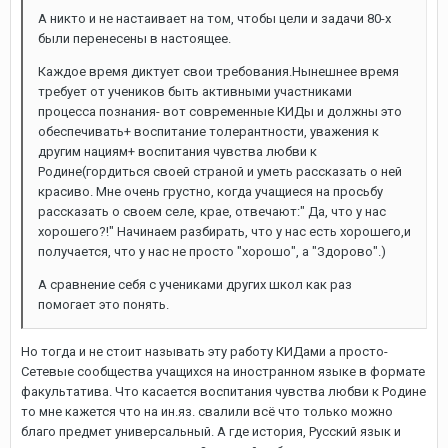
А никто и не настаивает на том, чтобы цели и задачи 80-х
были перенесены в настоящее.
Каждое время диктует свои требования.Нынешнее время
требует от учеников быть активными участниками
процесса познания- вот современные КИДы и должны это
обеспечивать+ воспитание толерантности, уважения к
другим нациям+ воспитания чувства любви к
Родине(гордиться своей страной и уметь рассказать о ней
красиво. Мне очень грустно, когда учащиеся на просьбу
рассказать о своем селе, крае, отвечают:" Да, что у нас
хорошего?!" Начинаем разбирать, что у нас есть хорошего,и
получается, что у нас не просто "хорошо", а "Здорово".)
А сравнение себя с учениками других школ как раз
помогает это понять.
Но тогда и не стоит называть эту работу КИДами а просто-
Сетевые сообщества учащихся на иностранном языке в формате
факультатива. Что касается воспитания чувства любви к Родине
то мне кажется что на ин.яз. свалили всё что только можно
благо предмет универсальный. А где история, Русский язык и