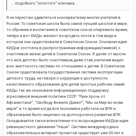
... подобного "золотого" ключика.
Я не перестаю удивляться консерватизму многих учителей в
России. То советская школа была самой лучшей школой в мире,
то обучение и воспитание в советском союзе опережало время,
теперь и вот КИДы желают возродить почти в том виде в
котором они существовали в Советском Союзе. Основная идея
КИДов состояла в распространении информации(лживой) о
счастливой жизни детей в Советском Союзе. Я далёк от мысли
что моё детство было счастливым,даже став учителем видел
всю жестокость системы по отношению к детям. В Советском
Союзе существовала государственная система эксплуатации
детского труда, не говоря о коррупции и доступности
качественного образования для детей простых рабочих семей.
КИДы так же оказывали информационную поддержку
агрессивной внешней политики СССР. "Руки прочь от
Афганистана!", "Свободу Анжеле Дэвис!", "Мы за Мир во всём
мире!" в то время когда вся экономика работала на ВПК и
образование было нацелено на долгосрочное развитие ВПК.
Складывается такое впечатление что возрождение КИДов-идея
реваншисткого движения "Наши". Система международных
образовательных интернет проектов существует уже 20 лет и