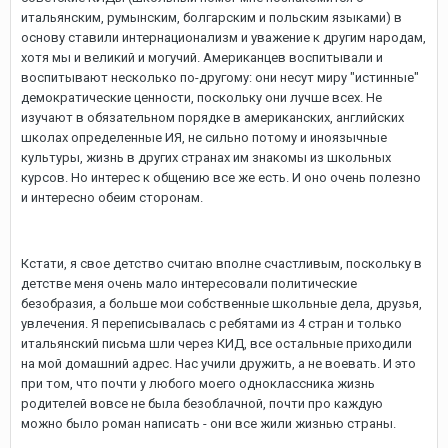
итальянским, румынским, болгарским и польским языками) в
основу ставили интернационализм и уважение к другим народам,
хотя мы и великий и могучий. Американцев воспитывали и
воспитывают несколько по-другому: они несут миру "истинные"
демократические ценности, поскольку они лучше всех. Не
изучают в обязательном порядке в американских, английских
школах определенные ИЯ, не сильно потому и иноязычные
культуры, жизнь в других странах им знакомы из школьных
курсов. Но интерес к общению все же есть. И оно очень полезно
и интересно обеим сторонам.
Кстати, я свое детство считаю вполне счастливым, поскольку в
детстве меня очень мало интересовали политические
безобразия, а больше мои собственные школьные дела, друзья,
увлечения. Я переписывалась с ребятами из 4 стран и только
итальянский письма шли через КИД, все остальные приходили
на мой домашний адрес. Нас учили дружить, а не воевать. И это
при том, что почти у любого моего одноклассника жизнь
родителей вовсе не была безоблачной, почти про каждую
можно было роман написать - они все жили жизнью страны.