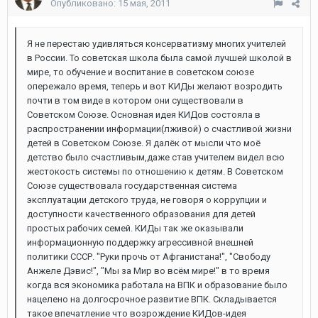
Опубликовано:
15 мая, 2011
Я не перестаю удивляться консерватизму многих учителей
в России. То советская школа была самой лучшей школой в
мире, то обучение и воспитание в советском союзе
опережало время, теперь и вот КИДы желают возродить
почти в том виде в котором они существовали в
Советском Союзе. Основная идея КИДов состояла в
распространении информации(лживой) о счастливой жизни
детей в Советском Союзе. Я далёк от мысли что моё
детство было счастливым,даже став учителем видел всю
жестокость системы по отношению к детям. В Советском
Союзе существовала государственная система
эксплуатации детского труда, не говоря о коррупции и
доступности качественного образования для детей
простых рабочих семей. КИДы так же оказывали
информационную поддержку агрессивной внешней
политики СССР. "Руки прочь от Афганистана!", "Свободу
Анжеле Дэвис!", "Мы за Мир во всём мире!" в то время
когда вся экономика работала на ВПК и образование было
нацелено на долгосрочное развитие ВПК. Складывается
такое впечатление что возрождение КИДов-идея