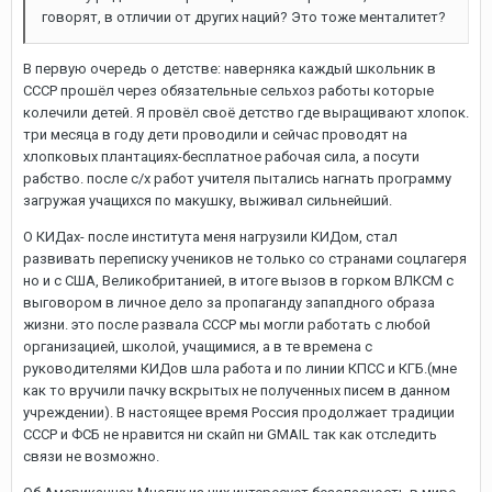
говорят, в отличии от других наций? Это тоже менталитет?
В первую очередь о детстве: наверняка каждый школьник в
СССР прошёл через обязательные сельхоз работы которые
колечили детей. Я провёл своё детство где выращивают хлопок.
три месяца в году дети проводили и сейчас проводят на
хлопковых плантациях-бесплатное рабочая сила, а посути
рабство. после с/х работ учителя пытались нагнать программу
загружая учащихся по макушку, выживал сильнейший.
О КИДах- после института меня нагрузили КИДом, стал
развивать переписку учеников не только со странами соцлагеря
но и с США, Великобританией, в итоге вызов в горком ВЛКСМ с
выговором в личное дело за пропаганду запапдного образа
жизни. это после развала СССР мы могли работать с любой
организацией, школой, учащимися, а в те времена с
руководителями КИДов шла работа и по линии КПСС и КГБ.(мне
как то вручили пачку вскрытых не полученных писем в данном
учреждении). В настоящее время Россия продолжает традиции
СССР и ФСБ не нравится ни скайп ни GMAIL так как отследить
связи не возможно.