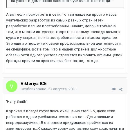
на уроке. В домашнюю занятость учителя это не входит.
А вот если посмотреть в сети, то там найдется просто масса
учительских разработок из самых разных стран. И эти
разработки весьма востребованы. Значит, дело не только в
том, что многим интересно творить на пользу преподаваемого
курса и учащихся, но и в востребованности таких материалов.
Это еще и отношение к своей профессиональной деятельности,
ее специфике. Вот в том, что в нашей стране в должностные
обязанности одного учителя стремятся включить объемы целой
бригады причем за практически бесплатно, - это да.
Viktoriya ICE
Опубликовано:
27 августа, 2013
'Harry Smith'
К урокам я всегда готовлюсь очень внимательно, даже если
работаю с одним учебником несколько лет...Дети разные и
непредсказуемые...В основном придумываю приёмы как их
заинтересовать...К каждому уроку составляю схему..как начать и