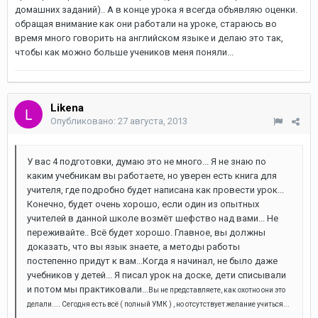
домашних заданий).. А в конце урока я всегда объявляю оценки.
обращая внимание как они работали на уроке, стараюсь во
время много говорить на английском языке и делаю это так,
чтобы как можно больше учеников меня поняли...
Likena
Опубликовано:
27 августа, 2013
У вас 4 подготовки, думаю это не много... Я не знаю по
каким учебникам вы работаете, но уверен есть книга для
учителя, где подробно будет написана как провести урок...
Конечно, будет очень хорошо, если один из опытных
учителей в данной школе возмёт шефство над вами... Не
переживайте.. Всё будет хорошо. Главное, вы должны
доказать, что вы язык знаете, а методы работы
постепенно придут к вам...Когда я начинал, не было даже
учебников у детей... Я писал урок на доске, дети списывали
и потом мы практиковали...
Вы не представляете, как охотно они это
делали.... Сегодня есть всё ( полный УМК ) , но отсутствует желание учиться...