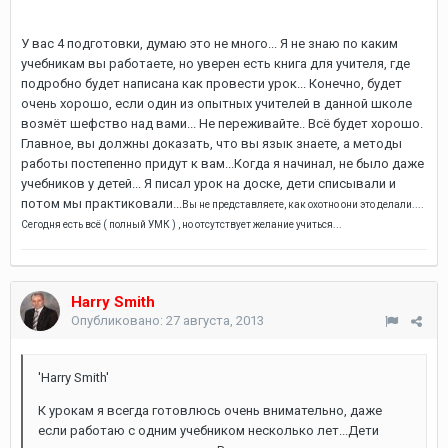
У вас 4 подготовки, думаю это не много... Я не знаю по каким
учебникам вы работаете, но уверен есть книга для учителя, где
подробно будет написана как провести урок... Конечно, будет
очень хорошо, если один из опытных учителей в данной школе
возмёт шефство над вами... Не переживайте.. Всё будет хорошо.
Главное, вы должны доказать, что вы язык знаете, а методы
работы постепенно придут к вам...Когда я начинал, не было даже
учебников у детей... Я писал урок на доске, дети списывали и
потом мы практиковали...
Вы не представляете, как охотно они это делали....
Сегодня есть всё ( полный УМК ) , но отсутствует желание учиться...
Harry Smith
Опубликовано:
27 августа, 2013
'Harry Smith'
К урокам я всегда готовлюсь очень внимательно, даже
если работаю с одним учебником несколько лет...Дети