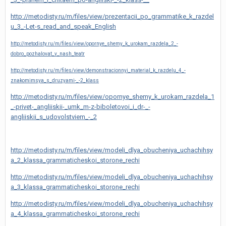
http://metodisty.ru/m/files/view/prezentacii_po_grammatike_k_razdel
u_3_-Let-s_read_and_speak_English
http://metodisty.ru/m/files/view/opornye_shemy_k_urokam_razdela_2_-
dobro_pozhalovat_v_nash_teatr
http://metodisty.ru/m/files/view/demonstracionnyi_material_k_razdelu_4_-
znakomimsya_s_druzyami-_-2_klass
http://metodisty.ru/m/files/view/opornye_shemy_k_urokam_razdela_1
_-privet-_angliiskii-_umk_m-z-biboletovoi_i_dr-_-
angliiskii_s_udovolstviem_-_2
http://metodisty.ru/m/files/view/modeli_dlya_obucheniya_uchachihsy
a_2_klassa_grammaticheskoi_storone_rechi
http://metodisty.ru/m/files/view/modeli_dlya_obucheniya_uchachihsy
a_3_klassa_grammaticheskoi_storone_rechi
http://metodisty.ru/m/files/view/modeli_dlya_obucheniya_uchachihsy
a_4_klassa_grammaticheskoi_storone_rechi