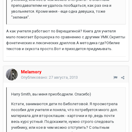
преподавателем не удалось пообщаться, как раз она и
увольняется. Кроме меня - еще одна девушка, тоже
"зеленая".
А как учителя работают по Верещагиной? Книга для учителя
мало помогает.Брошюрка по сравнению с другими УМК.Скрипты
фонетических и лексических дриллов.А методика где?Обилие
текстов и скукота просто.Вот и приходится придумывать.
Melamory
Опубликовано:
27 августа, 2013
Harry Smith, вы меня приободрили. Спасибо)
Кстати, занимаются дети по Биболетовой. Я просмотрела
пособия для учителя и поняла, что потребуется много доп.
материала для второклашек - карточки и пр.,ведь почти
весь курс устный. Подскажите, нужно строго следовать
учебнику, или кое в чем можно отступить? С опытным