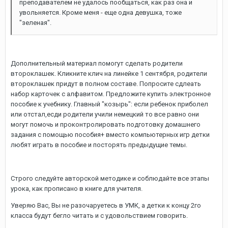
преподавателем не удалось пообщаться, как раз она и
увольняется. Кроме меня - еще одна девушка, тоже
"зеленая".
Дополнительный материал помогут сделать родители
второклашек. Кликните клич на линейке 1 сентября, родители
второклашек придут в полном составе. Попросите сдлеать
набор карточек с алфавитом. Предложите купить электронное
пособие к учебнику. Главный "козырь": если ребенок приболел
или отстал,есди родители учили немецкий то все равно они
могут помочь и проконтролировать подготовку домашнего
задания с помощью пособия+ вместо компьютерных игр детки
любят играть в пособие и посторять предыдущие темы.
Строго следуйте авторской методике и соблюдайте все этапы
урока, как прописано в книге для учителя.
Уверяю Вас, Вы не разочаруетесь в УМК, а детки к концу 2го
класса будут бегло читать и с удовольствием говорить.