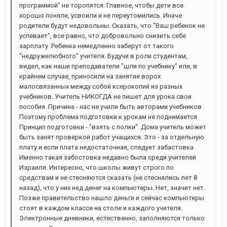
программой" не торопятся. Главное, чтобы дети все
хорошо поняли, усвоили и не переутомились. Иначе
родители будут недовольны. Сказать, что "Ваш ребенок не
успевает", все равно, что добровольно снизить себе
зарплату. Ребенка немедленно заберут от такого
"недружелюбного" учителя. Будучи в роли студентам,
видел, как наши преподаватели "шли по учебнику" или, в
крайнем случае, приносили на занятие ворох
малосвязанных между собой ксерокопий из разных
учебников. Учитель НИКОГДА не пишет для урока свои
пособия. Причина - нас не учили быть авторами учебников.
Поэтому проблема подготовки к урокам не поднимается.
Принцип подготовки - "взять с полки". Дома учитель может
быть занят проверкой работ учащихся. Это - за отдельную
плату и если плата недостаточная, следует забастовка.
Именно такая забостовка недавно была среди учителей
Израиля. Интересно, что школы живут строго по
средствам и не стесняются сказать (не стеснялись лет 8
назад), что у них нед денег на компьютеры. Нет, значит нет.
Позже правительство нашло деньги и сейчас компьютеры
стоят в каждом классе на столе и каждого учителя.
Электронные дневники, естественно, заполняются только