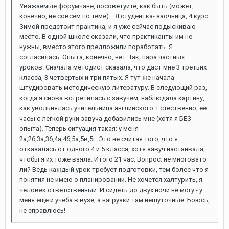
Уважаемые форумчане, посоветуйте, как быть (может,
конечно, не совсем по теме)... Я студентка- заочница, 4 курс.
Зимой предстоит практика, и я уже сейчас подыскиваю
место. В одной школе сказали, что практиканты им не
нужны, вместо этого предложили поработать. Я
согласилась. Опыта, конечно, нет. Так, пара частных
уроков. Сначала методист сказала, что даст мне 3 третьих
класса, 3 четвертых и три пятых. Я тут же начала
штудировать методическую литературу. В следующий раз,
когда я снова встретилась с завучем, наблюдала картину,
как увольнялась учительница английского. Естественно, ее
часы с легкой руки завуча добавились мне (хотя я БЕЗ
опыта). Теперь ситуация такая: у меня
2а,2б,3а,3б,4а,4б,5а,5в,5г. Это не считая того, что я
отказалась от одного 4 и 5 класса, хотя завуч настаивала,
чтобы я их тоже взяла. Итого 21 час. Вопрос: не многовато
ли? Ведь каждый урок требует подготовки, тем более что я
понятия не имею о планировании. Не хочется халтурить, я
человек ответственный. И сидеть до двух ночи не могу - у
меня еще и учеба в вузе, а нагрузки там нешуточные. Боюсь,
не справлюсь!