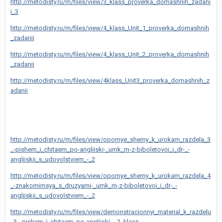
http://metodisty.ru/m/files/view/3_klass_proverka_domashnih_zadani
i_3
http://metodisty.ru/m/files/view/4_klass_Unit_1_proverka_domashnih
_zadanii
http://metodisty.ru/m/files/view/4_klass_Unit_2_proverka_domashnih
_zadanii
http://metodisty.ru/m/files/view/4klass_Unit3_proverka_domashnih_z
adanii
http://metodisty.ru/m/files/view/opornye_shemy_k_urokam_razdela_3
_-pishem_i_chitaem_po-angliiski-_umk_m-z-biboletovoi_i_dr-_-
angliiskii_s_udovolstviem_-_2
http://metodisty.ru/m/files/view/opornye_shemy_k_urokam_razdela_4
_-znakomimsya_s_druzyami-_umk_m-z-biboletovoi_i_dr-_-
angliiskii_s_udovolstviem_-_2
http://metodisty.ru/m/files/view/demonstracionnyi_material_k_razdelu
_3_-pishem_i_chitaem_po-angliiski-_-2_klass-__