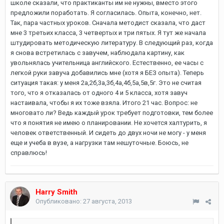
школе сказали, что практиканты им не нужны, вместо этого
предложили поработать. Я согласилась. Опыта, конечно, нет.
Так, пара частных уроков. Сначала методист сказала, что даст
мне 3 третьих класса, 3 четвертых и три пятых. Я тут же начала
штудировать методическую литературу. В следующий раз, когда
я снова встретилась с завучем, наблюдала картину, как
увольнялась учительница английского. Естественно, ее часы с
легкой руки завуча добавились мне (хотя я БЕЗ опыта). Теперь
ситуация такая: у меня 2а,2б,3а,3б,4а,4б,5а,5в,5г. Это не считая
того, что я отказалась от одного 4 и 5 класса, хотя завуч
настаивала, чтобы я их тоже взяла. Итого 21 час. Вопрос: не
многовато ли? Ведь каждый урок требует подготовки, тем более
что я понятия не имею о планировании. Не хочется халтурить, я
человек ответственный. И сидеть до двух ночи не могу - у меня
еще и учеба в вузе, а нагрузки там нешуточные. Боюсь, не
справлюсь!
Harry Smith
Опубликовано:
27 августа, 2013