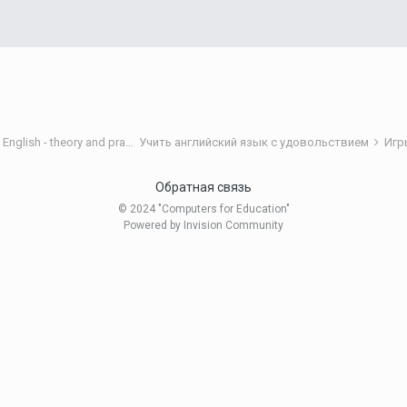
Теория и практика обучения английскому языку/Teaching English - theory and practice
Учить английский язык с удовольствием
Игр
Обратная связь
© 2024 "Computers for Education"
Powered by Invision Community