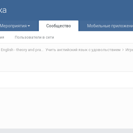
ка
Мероприятия
Сообщество
Мобильные приложен
ия
Пользователи в сети
Теория и практика обучения английскому языку/Teaching English - theory and practice
Учить английский язык с удовольствием
Игр