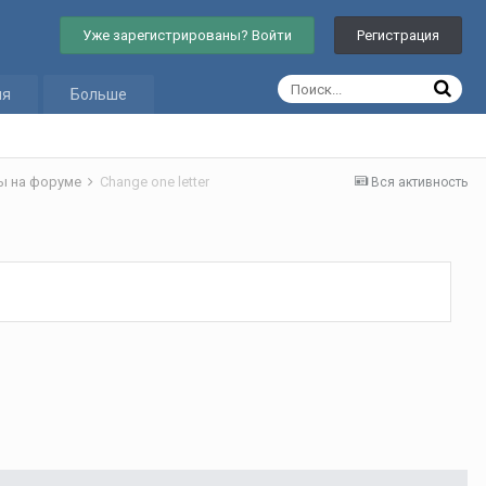
Уже зарегистрированы? Войти
Регистрация
ия
Больше
ы на форуме
Change one letter
Вся активность