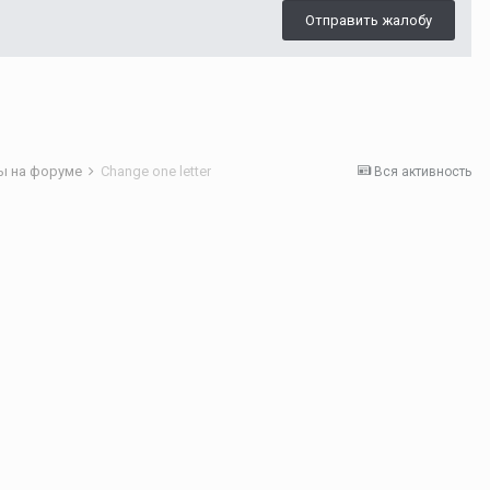
Отправить жалобу
ы на форуме
Change one letter
Вся активность