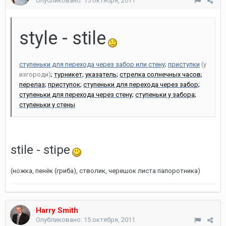
Опубликовано:
15 октября, 2011
style - stile
ступеньки для перехода через забор или стену
;
приступки
(у
изгороди)
;
турникет
;
указатель
;
стрелка солнечных часов
;
перелаз
;
приступок
;
ступеньки для перехода через забор
;
ступеньки для перехода через стену
;
ступеньки у забора
;
ступеньки у стены
stile - stipe
(ножка, пенёк (гриба), стволик, черешок листа папоротника)
Harry Smith
Опубликовано:
15 октября, 2011