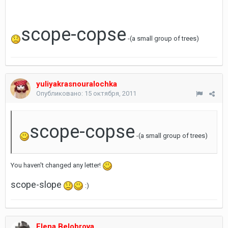
scope-copse
-(a small group of trees)
yuliyakrasnouralochka
Опубликовано:
15 октября, 2011
scope-copse
-(a small group of trees)
You haven't changed any letter!
scope-slope
:)
Elena Belobrova