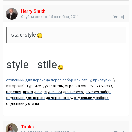
Harry Smith
Опубликовано:
15 октября, 2011
stale-style
style - stile
ступеньки для перехода через забор или стену
;
приступки
(у
изгороди)
;
турникет
;
указатель
;
стрелка солнечных часов
;
перелаз
;
приступок
;
ступеньки для перехода через забор
;
ступеньки для перехода через стену
;
ступеньки у забора
;
ступеньки у стены
Tonks