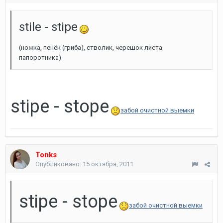
stile - stipe
(ножка, пенёк (гриба), стволик, черешок листа
папоротника)
stipe - stope
забой очистной выемки
Tonks
Опубликовано:
15 октября, 2011
stipe - stope
забой очистной выемки