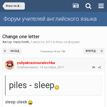
Игры на форуме
Форум учителей английского языка
Change one letter
Автор:
Harry Smith
,
5 августа, 2011
в
Игры на форуме
НАЗАД
ВПЕРЁД
Страница 54 из 186
yuliyakrasnouralochka
Опубликовано:
14 октября, 2011
piles - sleep
sleep-sleek