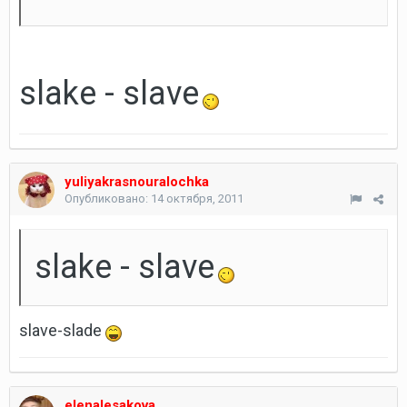
slake - slave
yuliyakrasnouralochka
Опубликовано:
14 октября, 2011
slake - slave
slave-slade
elenalesakova