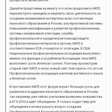
процесса в своей школе.
Давайте представим на минуту что если предложить NATE
пересмотреть принципы и нацелить свою деятельность на
создание независимой экспертизы всех составлящих
языкового образования в России, альтернативной системы
повышение квалификации и развития профессионализма,
системы независимой атестации, службы
профессиональной и юридическая помощи/защите
профессиональных интересов и прочее, NATE и
соответственно ECA откажутся от этой идеи. В США
Национальные профессиональные ассоциации выполняют
именно эти функции а за рубежом Ассоциации типа NATE
выполняют роль American corners. Поэтому просмотрев
старый сайт NATE и сечас новый сайт повторюсь что это не
Профессиональная ассоциация учителей английского языка
а American corner.
В противовес NATE этот форум играет большую роль для
развития и поддержки языкового образования в России,
так например уже сейчас учителями выявлены новшевства
в ЕГЭ 2012 и идёт обсуждение. Я только содал тему для
обсуждения и не мне решать вопрос создания
Профессиональной Ассоциации Учителей Английского