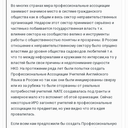
Во многих странах мира профессиональные ассоциации
занимают значимое место в системе гражданского
общества как в общем и весь сектор неправительственных
организаций. Недаром этот сектор принимают серьёзно и
частенько побаивается государственная власть т.к.
влияние сектора на сообщество велико и инструменты
работы с общественностью понятны и прозрачны. В России
отношение к неправительственному сектору было опущено
властями до уровня общества садоводов любителей т.е.
что то между неформалами и кружками по интерсам,на то у
властей были свои причины и недопонимание сущности
НКО. На протяжении ряда лет были попытки создать
Профессиональные Ассоциации Учителей Английского
Языка в России но так как они были инициированны сверху
или из за рубежа то были оторванны от реальных
потребностей учителей. NATE создавалась под гранты и
наверное мало кто вспомнит об этой оранизации. Сейчас
некоторые ИРО загоняют учителей в профессиональные
ассоциации по предметам, но уже видно что эта идея
провалилась.
Если всем нам предложили бы создать Профессиональную