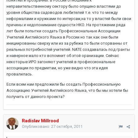
понятны и прозрачны. В России отношение к
неправительственному сектору было опущено властями до
уровня общества садоводов любителей т.е. что то между
неформалами и кружками по интерсам,на то у властей были свои
причины и недопонимание сущности НКО. На протяжении ряда
лет были попытки создать Профессиональные Ассоциации
Учителей Английского Языка в России но так как они были
инициированны сверху или из за рубежа то были оторванны от
реальных потребностей учителей. NATE создавалась под гранты
и наверное мало кто вспомнит об этой оранизации. Сейчас
некоторые ИРО загоняют учителей в профессиональные
ассоциации по предметам, но уже видно что эта идея
провалилась.
Если всем нам предложили бы создать Профессиональную
Ассоциацию Учителей Английского Языка, что бы мы хотели бы
получить от данного проекта?
Radislav Millrood
Опубликовано:
27 октября, 2011