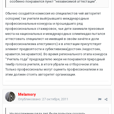
особенно понравился пункт "независимой аттестации".
Обычно создаётся комиссия из специалистов чей авторитет
оспорим( так учителя выйгрывшего международные
профессиональные конкурсы и прошедшего ряд
профессиональных стажировок, чьи дети занимали призовые
места на национальных и международных олимпиадах пытался
аттестовать специалист не имевщий в своём зачёте и доли
профессионализма атестуемого) и в атестации присутствует
элемент предвзятости и субективизма(достоин /недостоин,
нравится /не нравится). Во время регионального этапа конкурса
"Учитель года" председателю жюри не понравился природный
тембр голоса учителя, в итоге убрали на отборочном этапе.
Только профессионалы могут оценить профессионализм и за
этим должен стоять авторитет организации.
Melamory
Опубликовано:
27 октября, 2011
На протяжении ряда лет были попытки создать