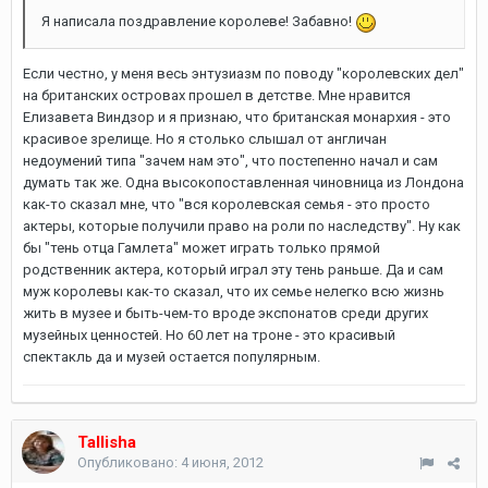
Я написала поздравление королеве! Забавно!
Если честно, у меня весь энтузиазм по поводу "королевских дел"
на британских островах прошел в детстве. Мне нравится
Елизавета Виндзор и я признаю, что британская монархия - это
красивое зрелище. Но я столько слышал от англичан
недоумений типа "зачем нам это", что постепенно начал и сам
думать так же. Одна высокопоставленная чиновница из Лондона
как-то сказал мне, что "вся королевская семья - это просто
актеры, которые получили право на роли по наследству". Ну как
бы "тень отца Гамлета" может играть только прямой
родственник актера, который играл эту тень раньше. Да и сам
муж королевы как-то сказал, что их семье нелегко всю жизнь
жить в музее и быть-чем-то вроде экспонатов среди других
музейных ценностей. Но 60 лет на троне - это красивый
спектакль да и музей остается популярным.
Tallisha
Опубликовано:
4 июня, 2012