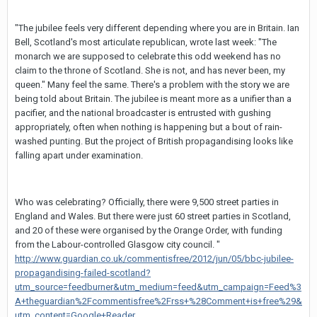
"The jubilee feels very different depending where you are in Britain. Ian
Bell, Scotland's most articulate republican, wrote last week: "The
monarch we are supposed to celebrate this odd weekend has no
claim to the throne of Scotland. She is not, and has never been, my
queen." Many feel the same. There's a problem with the story we are
being told about Britain. The jubilee is meant more as a unifier than a
pacifier, and the national broadcaster is entrusted with gushing
appropriately, often when nothing is happening but a bout of rain-
washed punting. But the project of British propagandising looks like
falling apart under examination.
Who was celebrating? Officially, there were 9,500 street parties in
England and Wales. But there were just 60 street parties in Scotland,
and 20 of these were organised by the Orange Order, with funding
from the Labour-controlled Glasgow city council. "
http://www.guardian.co.uk/commentisfree/2012/jun/05/bbc-jubilee-
propagandising-failed-scotland?
utm_source=feedburner&utm_medium=feed&utm_campaign=Feed%3
A+theguardian%2Fcommentisfree%2Frss+%28Comment+is+free%29&
utm_content=Google+Reader