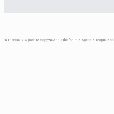
Главная
О работе форума/About the forum
Архив
Теория и п