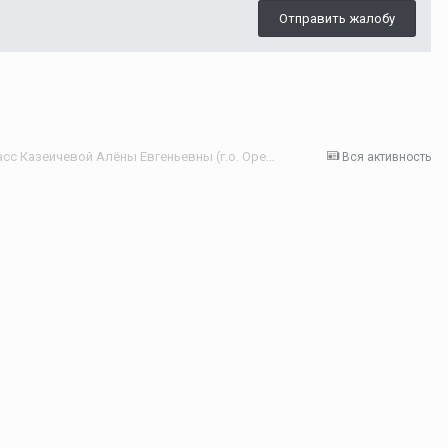
Отправить жалобу
Дневник учителя "Enjoy English" 5 класс Казеичевой Алёны Евгеньевны (г.о. Орехово-Зуево)
Вся активность