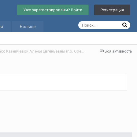
Уже зарегистрированы? Войти
Регистрация
ия
Больше
Дневник учителя "Enjoy English" 5 класс Казеичевой Алёны Евгеньевны (г.о. Орехово-Зуево)
Вся активность