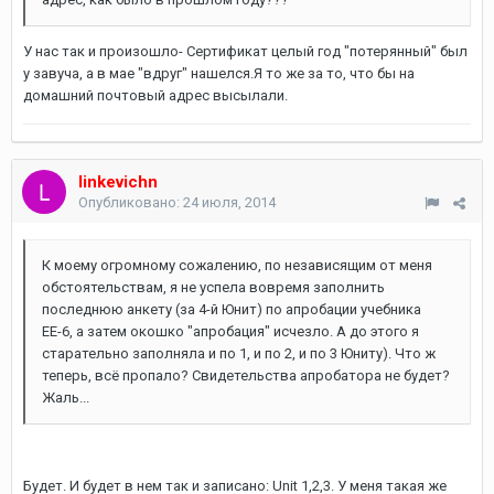
У нас так и произошло- Сертификат целый год "потерянный" был
у завуча, а в мае "вдруг" нашелся.Я то же за то, что бы на
домашний почтовый адрес высылали.
linkevichn
Опубликовано:
24 июля, 2014
К моему огромному сожалению, по независящим от меня
обстоятельствам, я не успела вовремя заполнить
последнюю анкету (за 4-й Юнит) по апробации учебника
ЕЕ-6, а затем окошко "апробация" исчезло. А до этого я
старательно заполняла и по 1, и по 2, и по 3 Юниту). Что ж
теперь, всё пропало? Свидетельства апробатора не будет?
Жаль...
Будет. И будет в нем так и записано: Unit 1,2,3. У меня такая же