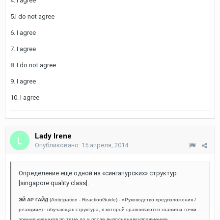
4. I agree
5.I do not agree
6. I agree
7. I agree
8. I do not agree
9. I agree
10. I agree
Lady Irene
Опубликовано:
15 апреля, 2014
Определение еще одной из «сингапурских» структур
[singapore quality class]:
ЭЙ АР ГАЙД
(Anticipation - ReactionGuide) - «Руководство предположения /
реакции») - обучающая структура, в которой сравниваются знания и точки
зрения учеников по теме до и после выполнения«упражнения-