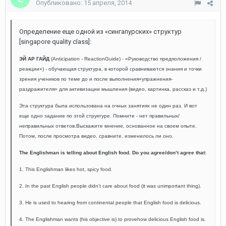
Опубликовано:
15 апреля, 2014
Определение еще одной из «сингапурских» структур
[singapore quality class]:
ЭЙ АР ГАЙД
(Anticipation - ReactionGuide) - «Руководство предположения /
реакции») - обучающая структура, в которой сравниваются знания и точки
зрения учеников по теме до и после выполнения«упражнения-
раздражителя» для активизации мышления (видео, картинка, рассказ и т.д.)
Эта структура была использована на очных занятиях не один раз. И вот
еще одно задание по этой структуре. Помните - нет правильных/
неправильных ответов.
Выскажите мнение, основанное на своем опыте.
Потом, после просмотра видео, сравните, изменилось ли оно.
The Englishman is telling about English food. Do you agree/don’t agree that:
1. This Englishman likes hot, spicy food.
2. In the past English people didn’t care about food (it was unimportant thing).
3. He is used to hearing from continental people that English food is delicious.
4. The Englishman wants (his objective is) to provehow delicious English food is.