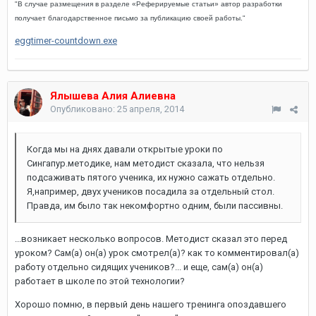
"
В случае размещения в разделе «Реферируемые статьи» автор разработки
получает благодарственное письмо за публикацию своей работы."
eggtimer-countdown.exe
Ялышева Алия Алиевна
Опубликовано:
25 апреля, 2014
Когда мы на днях давали открытые уроки по
Сингапур.методике, нам методист сказала, что нельзя
подсаживать пятого ученика, их нужно сажать отдельно.
Я,например, двух учеников посадила за отдельный стол.
Правда, им было так некомфортно одним, были пассивны.
...возникает несколько вопросов. Методист сказал это перед
уроком? Сам(а) он(а) урок смотрел(а)? как то комментировал(а)
работу отдельно сидящих учеников?... и еще, сам(а) он(а)
работает в школе по этой технологии?
Хорошо помню, в первый день нашего тренинга опоздавшего