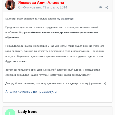
Ялышева Алия Алиевна
Опубликовано:
13 апреля, 2014
Коллеги, всем спасибо за теплые слова!
My pleasure)))
Предлагаю продолжить наше сотрудничество, и стать участниками новой
проблемной группы
«Анализ взаимосвязи уровня мотивации и качества
обучения».
Результаты динамики мотивации у нас уже есть.Нужно будет в конце учебного
года сравнить данные по качеству обучения за этот и прошлый год. Так как мы
всегда собираем и сдаем такие данные в наших отчетах, думаю, сделать это
будет не сложно.
Затем вы пришлете свои данные на мой электронный адрес, и я подсчитаю
средний результат нашей группы. Посмотрим, какой он получиться?
Для удобства расчетов, попрошу данные вносить в единую форму (прилагается)
Анализ качества по предмету.rar
Lady Irene