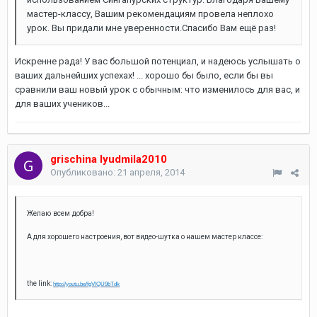
мастер-классу, Вашим рекомендациям провела неплохо
урок. Вы придали мне уверенности.Спасибо Вам ещё раз!
Искренне рада! У вас большой потенциал, и надеюсь услышать о
ваших дальнейших успехах! ... хорошо бы было, если бы вы
сравнили ваш новый урок с обычным: что изменилось для вас, и
для ваших учеников...
grischina lyudmila2010
Опубликовано:
21 апреля, 2014
Желаю
всем
добра
!
А для хорошего настроения, вот видео-шутка о нашем мастер классе:
the link:
http://youtu.be/fgVlQU9bTdk