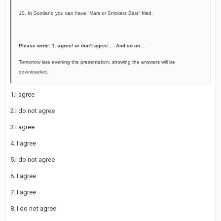
10. In Scotland you can have “Mars or Snickers Bars” fried.
Please write: 1. agree/ or don’t agree…. And so on…
Tomorrow late evening the presentation, showing the answers will be
downloaded.
1.I agree
2.I do not agree
3.I agree
4. I agree
5.I do not agree
6. I agree
7. I agree
8. I do not agree