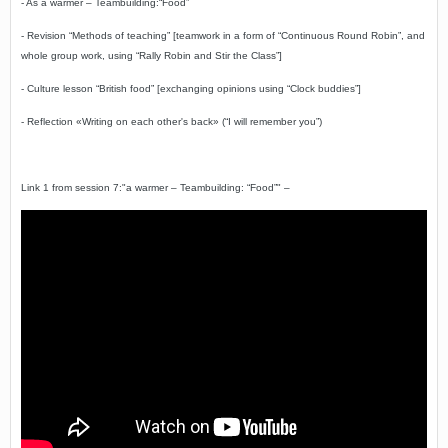
-
As a warmer – Teambuilding:“Food”
-
Revision “Methods of teaching” [teamwork in a form of “
Continuous Round Robin
”, and
whole group work, using “
Rally Robin and Stir the Class
”]
-
Culture lesson “British food” [exchanging opinions using “Clock buddies”]
-
Reflection «Writing on each other's back» (“I will remember you”)
Link 1 from session 7:"a warmer – Teambuilding: “Food”" –