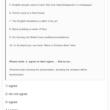
5. English people used to have 'fish and chips'(wrapped) in a newspaper.
6. French toast is a fried bread.
7. The English breakfast is called “a fry up”.
8. Black pudding is made of flour.
9. On Sunday the British have traditional roastdinner.
10. In Scotland you can have “Mars or Snickers Bars” fried.
Please write: 1. agree/ or don’t agree…. And so on…
Tomorrow late evening the presentation, showing the answers will be
downloaded.
1.I agree
2.I do not agree
3.I agree