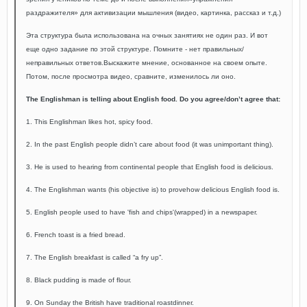
раздражителя» для активизации мышления (видео, картинка, рассказ и т.д.)
Эта структура была использована на очных занятиях не один раз. И вот
еще одно задание по этой структуре. Помните - нет правильных/
неправильных ответов.
Выскажите мнение, основанное на своем опыте.
Потом, после просмотра видео, сравните, изменилось ли оно.
The Englishman is telling about English food. Do you agree/don’t agree that:
1. This Englishman likes hot, spicy food.
2. In the past English people didn’t care about food (it was unimportant thing).
3. He is used to hearing from continental people that English food is delicious.
4. The Englishman wants (his objective is) to provehow delicious English food is.
5. English people used to have 'fish and chips'(wrapped) in a newspaper.
6. French toast is a fried bread.
7. The English breakfast is called “a fry up”.
8. Black pudding is made of flour.
9. On Sunday the British have traditional roastdinner.