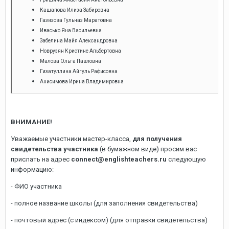
Кашапова Илиза Забировна
Газизова Гульназ Маратовна
Ивасько Яна Васильевна
Забелина Майя Александровна
Новрузян Кристине Альбертовна
Малова Ольга Павловна
Гизатуллина Айгуль Рафисовна
Анисимова Ирина Владимировна
ВНИМАНИЕ!
Уважаемые участники мастер-класса,
для получения
свидетельства участника
(в бумажном виде) просим вас
прислать на адрес
connect@englishteachers.ru
следующую
информацию:
- ФИО участника
- полное название школы (для заполнения свидетельства)
- почтовый адрес (с индексом) (для отправки свидетельства)