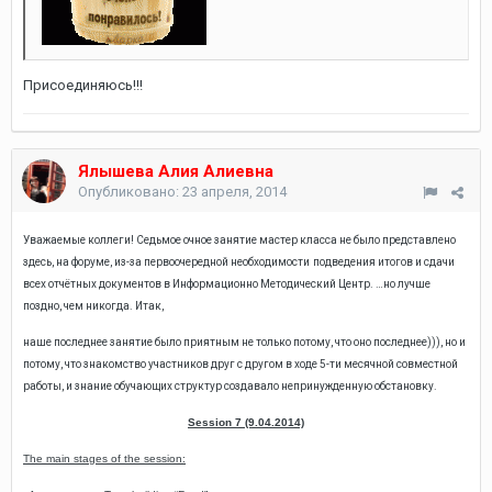
Присоединяюсь!!!
Ялышева Алия Алиевна
Опубликовано:
23 апреля, 2014
Уважаемые коллеги! Седьмое очное занятие мастер класса не было представлено
здесь, на форуме, из-за первоочередной необходимости
подведения итогов и сдачи
всех отчётных документов в Информационно Методический Центр. …но лучше
поздно, чем никогда.
Итак,
наше последнее занятие было приятным не только потому, что оно последнее))), но и
потому, что знакомство участников друг с другом в ходе 5-ти месячной совместной
работы, и знание обучающих структур создавало непринужденную обстановку.
Session
7 (9.04.2014)
The main stages of the session: