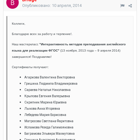
Опубликовано:
10 апреля, 2014
Коллеги,
Благодарю всех за работу и терпение!.
Наш мастеркласс
"Интерактивность методов преподавания английского
языка для реализации ФГОС"
(13 ноября, 2013 года – 9 апреля 2014)
завершился! Поздравляю!
Сертификаты получают:
Агаркова Валентина Викторовна
Гришина Людмила Владимировна
Сараева Наталья Николаевна
Крылова Евгения Валерьевна
Скрипник Марина Юрьевна
Лынова Анна Игоревна
Лебедева Мария Борисовна
Матросова Светлана Фаритовна
Исламова Резеда Галимзяновна
Баграмова Эльвира Махмутовна
Гришина Анастасия Анатольевна