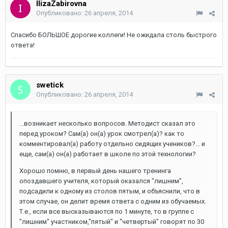
IlizaZabirovna
Опубликовано:
26 апреля, 2014
Спасибо БОЛЬШОЕ дорогие коллеги! Не ожидала столь быстрого
ответа!
swetick
Опубликовано:
26 апреля, 2014
...возникает несколько вопросов. Методист сказал это
перед уроком? Сам(а) он(а) урок смотрел(а)? как то
комментировал(а) работу отдельно сидящих учеников?... и
еще, сам(а) он(а) работает в школе по этой технологии?
Хорошо помню, в первый день нашего тренинга
опоздавшего учителя, который оказался "лишним",
подсадили к одному из столов пятым, и объяснили, что в
этом случае, он делит время ответа с одним из обучаемых.
Т.е., если все высказываются по 1 минуте, то в группе с
"лишним" участником,"пятый" и "четвертый" говорят по 30