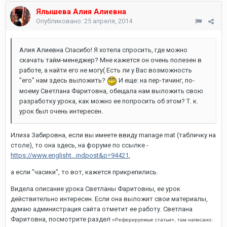
Ялышева Алия Алиевна
Опубликовано:
25 апреля, 2014
Алия Алиевна Спасибо! Я хотела спросить, где можно
скачать тайм-менеджер? Мне кажется он очень полезен в
работе, а найти его не могу( Есть ли у Вас возможность
"его" нам здесь выложить?
И еще: на пер-тичинг, по-
моему Светлана Фаритовна, обещала нам выложить свою
разработку урока, как можно ее попросить об этом? Т. к.
урок был очень интересен.
Илиза Забировна, если вы имеете ввиду manage mat (табличку на
столе), то она здесь, на форуме по ссылке -
https://www.englisht...indpost&p=94421
,
а если "часики", то вот, кажется прикрепились.
Видела описание урока Светланы Фаритовны, ее урок
действительно интересен. Если она выложит свои материалы,
думаю администрация сайта отметит ее работу. Светлана
Фаритовна, посмотрите раздел
«Реферируемые статьи», там написано: