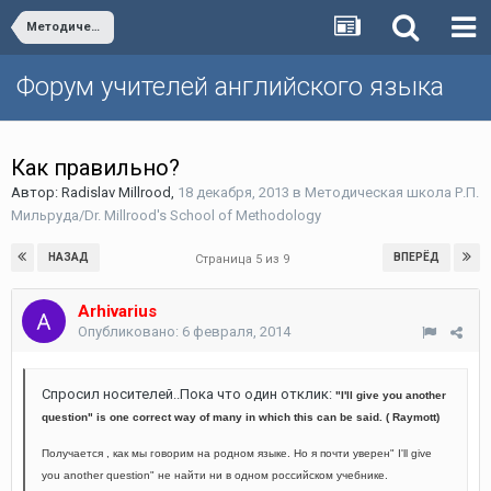
Методическая школа Р.П. Мильруда/Dr. Millrood's School of Methodology
Форум учителей английского языка
Как правильно?
Автор:
Radislav Millrood
,
18 декабря, 2013
в
Методическая школа Р.П.
Мильруда/Dr. Millrood's School of Methodology
НАЗАД
ВПЕРЁД
Страница 5 из 9
Arhivarius
Опубликовано:
6 февраля, 2014
Спросил носителей..Пока что один отклик:
"I'll give you another
question" is one correct way of many in which this can be said. ( Raymott)
Получается , как мы говорим на родном языке. Но я почти уверен" I'll give
you another question" не найти ни в одном российском учебнике.