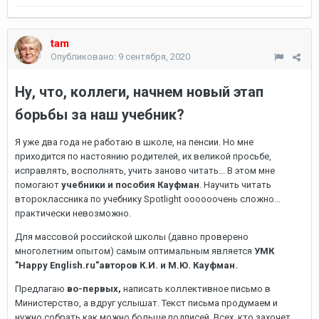
tam
Опубликовано:
9 сентября, 2020
Ну, что, коллеги, начнем новый этап
борьбы за наш учебник?
Я уже два года не работаю в школе, на пенсии. Но мне
приходится по настоянию родителей, их великой просьбе,
исправлять, восполнять, учить заново читать... В этом мне
помогают
учебники и пособия Кауфман
. Научить читать
второклассника по учебнику Spotlight оооооочень сложно...
практически невозможно.
Для массовой российской школы (давно проверено
многолетним опытом) самым оптимальным является
УМК
"Happy English.ru"авторов К.И. и М.Ю. Кауфман.
Предлагаю
во-первых,
написать коллективное письмо в
Министерство, а вдруг услышат. Текст письма продумаем и
нужно собрать как можно больше подписей. Всех, кто захочет