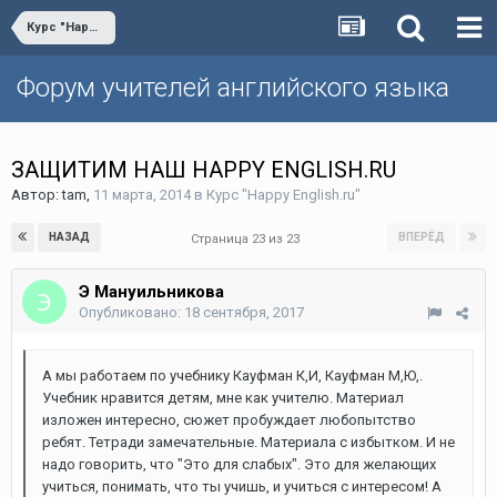
Курс "Happy English.ru"
Форум учителей английского языка
ЗАЩИТИМ НАШ HAPPY ENGLISH.RU
Автор:
tam
,
11 марта, 2014
в
Курс "Happy English.ru"
НАЗАД
ВПЕРЁД
Страница 23 из 23
Э Мануильникова
Опубликовано:
18 сентября, 2017
А мы работаем по учебнику Кауфман К,И, Кауфман М,Ю,.
Учебник нравится детям, мне как учителю. Материал
изложен интересно, сюжет пробуждает любопытство
ребят. Тетради замечательные. Материала с избытком. И не
надо говорить, что "Это для слабых". Это для желающих
учиться, понимать, что ты учишь, и учиться с интересом! А