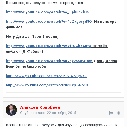
Возможно, эти ресурсы кому-то пригодятся:
http://www.youtube.com/watch?v=_liph3qZlOs
http://www.youtube.com/watch?v=4uZkgevyd8Q
На примере
фильмов
Нотр Дам де Пари ( песня)
http://www.youtube.com/watch?v=Vf-uChZXptw
«Я тебя
люблю» (Л. Фабиан)
http://www.youtube.com/watch?v=2dy2550KGnw
Джо Дассэн
Если бы не было тебя
http://www.youtube.com/watch?v=KiS_4PzQWXk
http://www.youtube.com/watch?v=NB2Dq67NbCs
Алексей Конобеев
Опубликовано:
22 октября, 2015
Бесплатные онлайн-ресурсы для изучающих французский язык: