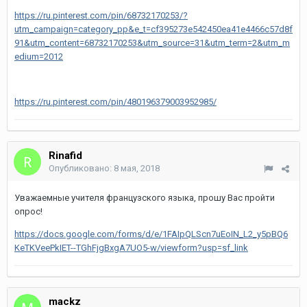
https://ru.pinterest.com/pin/68732170253/?
utm_campaign=category_pp&e_t=cf395273e542450ea41e4466c57d8f
91&utm_content=68732170253&utm_source=31&utm_term=2&utm_m
edium=2012
https://ru.pinterest.com/pin/480196379003952985/
Rinafid
Опубликовано:
8 мая, 2018
Уважаемные учителя французского языка, прошу Вас пройти
опрос!
https://docs.google.com/forms/d/e/1FAIpQLScn7uEoIN_L2_y5pBQ6
KeTKVeePkIET--TGhFjgBxgA7UO5-w/viewform?usp=sf_link
mackz