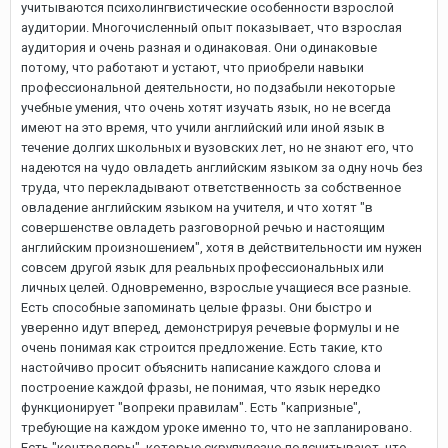
учитываются психолингвистические особенности взрослой
аудитории. Многочисленный опыт показывает, что взрослая
аудитория и очень разная и одинаковая. Они одинаковые
потому, что работают и устают, что приобрели навыки
профессиональной деятельности, но подзабыли некоторые
учебные умения, что очень хотят изучать язык, но не всегда
имеют на это время, что учили английский или иной язык в
течение долгих школьных и вузовских лет, но не знают его, что
надеются на чудо овладеть английским языком за одну ночь без
труда, что перекладывают ответственность за собственное
овладение английским языком на учителя, и что хотят "в
совершенстве овладеть разговорной речью и настоящим
английским произношением", хотя в действительности им нужен
совсем другой язык для реальных профессиональных или
личных целей. Одновременно, взрослые учащиеся все разные.
Есть способные запоминать целые фразы. Они быстро и
уверенно идут вперед, демонстрируя речевые формулы и не
очень понимая как строится предложение. Есть такие, кто
настойчиво просит объяснить написание каждого слова и
построение каждой фразы, не понимая, что язык нередко
функционирует "вопреки правилам". Есть "капризные",
требующие на каждом уроке именно то, что не запланировано.
Есть "контролеры", которые скрупулезно подсчитывают, что