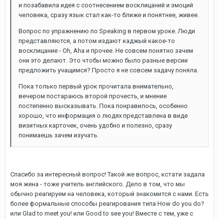
и позабавила идея с соотнесением восклицаний и эмоций
человека, сразу язык стал как-то ближе и понятнее, живее.
Вопрос по упражнению по Speaking в первом уроке. Люди
представляются, а потом издают каджый какое-то
восклицание - Oh, Aha и прочее. Не совсем понятно зачем
они это делают. Это чтобы можно было разные версии
предложить учащимся? Просто я не совсем задачу поняла.
Пока только первый урок прочитала внимательно,
вечером постараюсь второй прочесть, и мнение
постепенно высказывать. Пока понравилось, особенно
хорошо, что информация о людях представлена в виде
визитных карточек, очень удобно и полезно, сразу
понимаешь зачем изучать.
Спасибо за интересный вопрос! Такой же вопрос, кстати задала
моя жена - тоже учитель английского. Дело в том, что мы
обычно реагируем на человека, который знакомится с нами. Есть
более формальные способы реагирования типа How do you do?
или Glad to meet you! или Good to see you! Вместе с тем, уже с