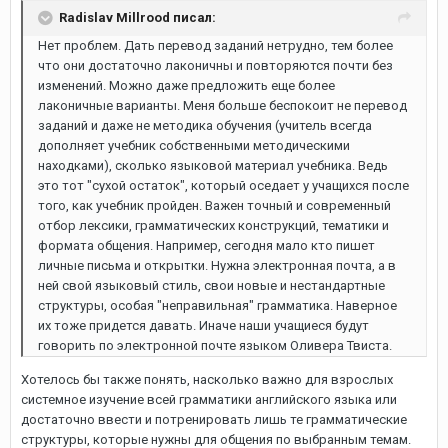
Radislav Millrood писал:
Нет проблем. Дать перевод заданий нетрудно, тем более
что они достаточно лаконичны и повторяются почти без
изменений. Можно даже предложить еще более
лаконичные варианты. Меня больше беспокоит не перевод
заданий и даже не методика обучения (учитель всегда
дополняет учебник собственными методическими
находками), сколько языковой материал учебника. Ведь
это тот "сухой остаток", который оседает у учащихся после
того, как учебник пройден. Важен точный и современный
отбор лексики, грамматических конструкций, тематики и
формата общения. Например, сегодня мало кто пишет
личные письма и открытки. Нужна электронная почта, а в
ней свой языковый стиль, свои новые и нестандартные
структуры, особая "неправильная" грамматика. Наверное
их тоже придется давать. Иначе наши учащиеся будут
говорить по электронной почте языком Оливера Твиста.
Хотелось бы также понять, насколько важно для взрослых
системное изучение всей грамматики английского языка или
достаточно ввести и потренировать лишь те грамматические
структуры, которые нужны для общения по выбранным темам.