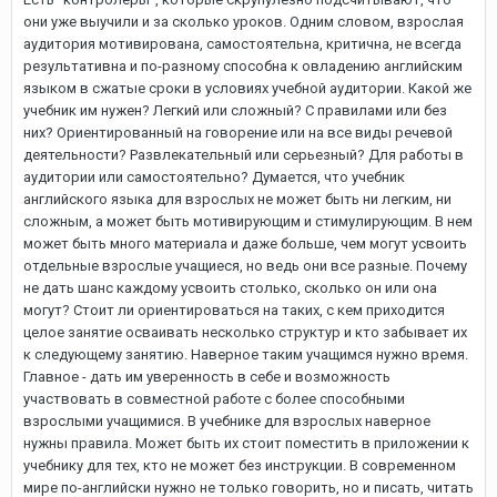
они уже выучили и за сколько уроков. Одним словом, взрослая
аудитория мотивирована, самостоятельна, критична, не всегда
результативна и по-разному способна к овладению английским
языком в сжатые сроки в условиях учебной аудитории. Какой же
учебник им нужен? Легкий или сложный? С правилами или без
них? Ориентированный на говорение или на все виды речевой
деятельности? Развлекательный или серьезный? Для работы в
аудитории или самостоятельно? Думается, что учебник
английского языка для взрослых не может быть ни легким, ни
сложным, а может быть мотивирующим и стимулирующим. В нем
может быть много материала и даже больше, чем могут усвоить
отдельные взрослые учащиеся, но ведь они все разные. Почему
не дать шанс каждому усвоить столько, сколько он или она
могут? Стоит ли ориентироваться на таких, с кем приходится
целое занятие осваивать несколько структур и кто забывает их
к следующему занятию. Наверное таким учащимся нужно время.
Главное - дать им уверенность в себе и возможность
участвовать в совместной работе с более способными
взрослыми учащимися. В учебнике для взрослых наверное
нужны правила. Может быть их стоит поместить в приложении к
учебнику для тех, кто не может без инструкции. В современном
мире по-английски нужно не только говорить, но и писать, читать