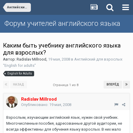
Английский для взрослых “English for adults”
Форум учителей английского языка
Каким быть учебнику английского языка
для взрослых?
Автор:
Radislav Millrood
,
19 мая, 2008
в
Английский для взрослых
“English for adults”
English for Adults
НАЗАД
ВПЕРЁД
Страница 1 из 8
Radislav Millrood
Опубликовано:
19 мая, 2008
Взрослым, изучающим английский язык, нужен свой учебник.
Многочисленные пособия, адресованные другой аудитории, не
всегда эффективны для обучения языку взрослых. В них мало