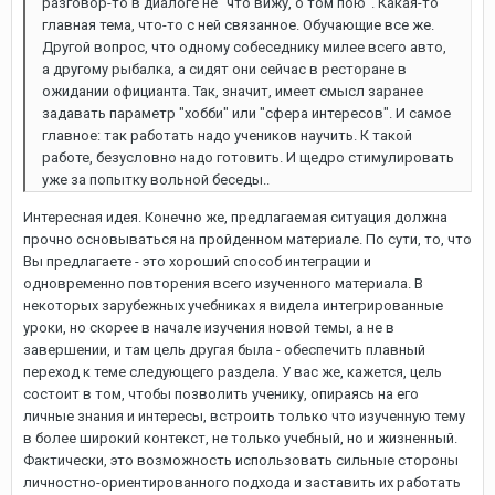
разговор-то в диалоге не "что вижу, о том пою". Какая-то
главная тема, что-то с ней связанное. Обучающие все же.
Другой вопрос, что одному собеседнику милее всего авто,
а другому рыбалка, а сидят они сейчас в ресторане в
ожидании официанта. Так, значит, имеет смысл заранее
задавать параметр "хобби" или "сфера интересов". И самое
главное: так работать надо учеников научить. К такой
работе, безусловно надо готовить. И щедро стимулировать
уже за попытку вольной беседы..
Интересная идея. Конечно же, предлагаемая ситуация должна
прочно основываться на пройденном материале. По сути, то, что
Вы предлагаете - это хороший способ интеграции и
одновременно повторения всего изученного материала. В
некоторых зарубежных учебниках я видела интегрированные
уроки, но скорее в начале изучения новой темы, а не в
завершении, и там цель другая была - обеспечить плавный
переход к теме следующего раздела. У вас же, кажется, цель
состоит в том, чтобы позволить ученику, опираясь на его
личные знания и интересы, встроить только что изученную тему
в более широкий контекст, не только учебный, но и жизненный.
Фактически, это возможность использовать сильные стороны
личностно-ориентированного подхода и заставить их работать