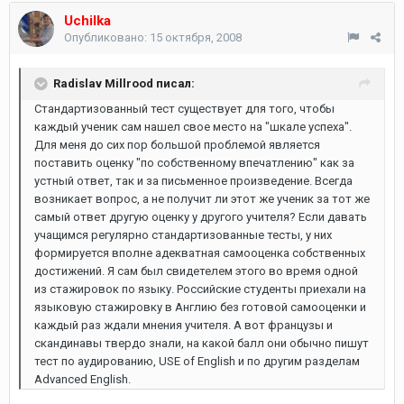
Uchilka
Опубликовано:
15 октября, 2008
Radislav Millrood писал:
Стандартизованный тест существует для того, чтобы
каждый ученик сам нашел свое место на "шкале успеха".
Для меня до сих пор большой проблемой является
поставить оценку "по собственному впечатлению" как за
устный ответ, так и за письменное произведение. Всегда
возникает вопрос, а не получит ли этот же ученик за тот же
самый ответ другую оценку у другого учителя? Если давать
учащимся регулярно стандартизованные тесты, у них
формируется вполне адекватная самооценка собственных
достижений. Я сам был свидетелем этого во время одной
из стажировок по языку. Российские студенты приехали на
языковую стажировку в Англию без готовой самооценки и
каждый раз ждали мнения учителя. А вот французы и
скандинавы твердо знали, на какой балл они обычно пишут
тест по аудированию, USE of English и по другим разделам
Advanced English.