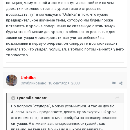
полицию, маму с папой и как его зовут и как пройти и на чем
доехать и сколько стоит. на уроке такого стресса не
воссоздать. тут я соглашусь с "Uchilka" в том, что нужно
предварительное изучение темы, которую мы будем позже
вставлять в урок на совершенно не связанную с этим тему и
будем эти неблизкие для урока, но абсолютно реальные для
жизни ситуации моделировать. как учится ребенок? на
подражании в первую очередь. он копирует и воспроизводит
сначала то, что увидел, услышал, а только потом начнется у него
творчество.
Uchilka
Опубликовано:
18 сентября, 2008
Lyudmila писал:
По вопросу "ступора", можно усомниться. Я так не думаю.
А, если , как вы предлагаете, делать промежуточный урок,
это возможно, но опять мы перейдём на запланированные
ситуации. А в жизни запланированных ситуаций , как
правило, не бывает. Во и надо в школе предлагать