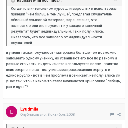
Radislav Millrood писал:
Когда-то в интенсивном курсе для взрослых я использовал
принцип "чем больше, тем лучше", предлагая слушателям
обильный языковой материал, заранее зная, что
полностью они его не усвоят и у каждого конечный
результат будет индивидуальным. Так и получилось.
Оказалось, что все зависело от индивидуальности
слушателей.
и у меня также получалось - материала больше чем возможно
запомнить одному ученику, но усваивают его все по разному и
разные его части. видеть как это используется после - приятно
неимоверно, но вот получившиеся расхождения вернуть в
единое русло - вот в чем проблема возникает. не получалось ли
у Вас так, что на каком-то этапе начинаются Крыловкие "лебедь,
рак и щука"?
Lyudmila
Опубликовано:
8 октября, 2008