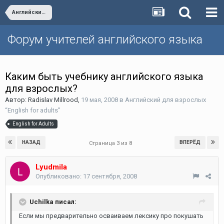
Английский для взрослых “English for adults”
Форум учителей английского языка
Каким быть учебнику английского языка
для взрослых?
Автор:
Radislav Millrood
,
19 мая, 2008
в
Английский для взрослых
“English for adults”
English for Adults
НАЗАД
ВПЕРЁД
Страница 3 из 8
Lyudmila
Опубликовано:
17 сентября, 2008
Uchilka писал:
Если мы предварительно осваиваем лексику про покушать