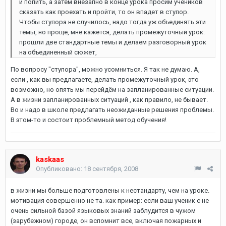
и попить, а затем внезапно в конце урока просим учеников
сказать как проехать и пройти, то он впадет в ступор.
Чтобы ступора не случилось, надо тогда уж объединять эти
темы, но проще, мне кажется, делать промежуточный урок:
прошли две стандартные темы и делаем разговорный урок
на объединенный сюжет,
По вопросу "ступора", можно усомниться. Я так не думаю. А,
если , как вы предлагаете, делать промежуточный урок, это
возможно, но опять мы перейдём на запланированные ситуации.
А в жизни запланированных ситуаций , как правило, не бывает.
Во и надо в школе предлагать неожиданные решения проблемы.
В этом-то и состоит проблемный метод обучения!
kaskaas
Опубликовано:
18 сентября, 2008
в жизни мы больше подготовлены к нестандарту, чем на уроке.
мотивация совершенно не та. как пример: если ваш ученик с не
очень сильной базой языковых знаний заблудится в чужом
(зарубежном) городе, он вспомнит все, включая пожарных и