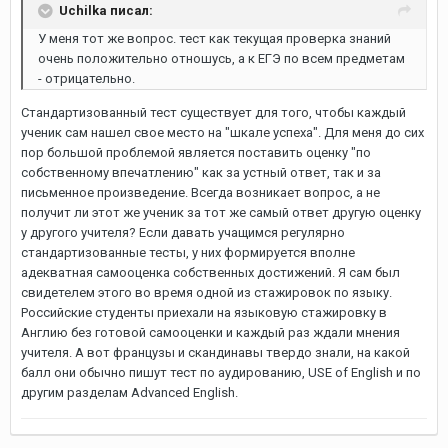
Uchilka писал:
У меня тот же вопрос. тест как текущая проверка знаний
очень положительно отношусь, а к ЕГЭ по всем предметам
- отрицательно.
Стандартизованный тест существует для того, чтобы каждый
ученик сам нашел свое место на "шкале успеха". Для меня до сих
пор большой проблемой является поставить оценку "по
собственному впечатлению" как за устный ответ, так и за
письменное произведение. Всегда возникает вопрос, а не
получит ли этот же ученик за тот же самый ответ другую оценку
у другого учителя? Если давать учащимся регулярно
стандартизованные тесты, у них формируется вполне
адекватная самооценка собственных достижений. Я сам был
свидетелем этого во время одной из стажировок по языку.
Российские студенты приехали на языковую стажировку в
Англию без готовой самооценки и каждый раз ждали мнения
учителя. А вот французы и скандинавы твердо знали, на какой
балл они обычно пишут тест по аудированию, USE of English и по
другим разделам Advanced English.