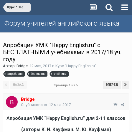
Курс "Happy English.ru"
Форум учителей английского языка
Апробация УМК "Happy English.ru" с
БЕСПЛАТНЫМИ учебниками в 2017/18 уч.
году
Автор:
Bridge
,
12 мая, 2017
в
Курс "Happy English.ru"
апробация
бесплатно
учебники
НАЗАД
ВПЕРЁД
Страница 1 из 5
Bridge
Опубликовано:
12 мая, 2017
Апробация УМК “Happy
English.ru” для 2-11 классов
(авторы К. И. Кауфман. М. Ю. Кауфман)