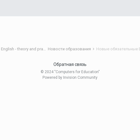
Теория и практика обучения английскому языку/Teaching English - theory and practice
Новости образования
Новые обязательные 
Обратная связь
© 2024 "Computers for Education"
Powered by Invision Community