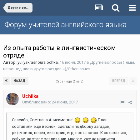
Другие вопросы (Темы, не вошедшие в другие разделы)/Other issues
Форум учителей английского языка
Из опыта работы в лингвистическом
отряде
Автор:
yuliyakrasnouralochka
,
16 июня, 2017
в
Другие вопросы (Темы,
не вошедшие в другие разделы)/Other issues
НАЗАД
ВПЕРЁД
Страница 2 из 2
Uchilka
Опубликовано:
24 июня, 2017
Спасибо, Светлана Анисимовна!
План
составили ещё весной, сделали подборку загадок,
рифмовок, песен, викторин, игр, постановок. К сожалению,
сейчас, на этапе реализации, многое уже не нравится,