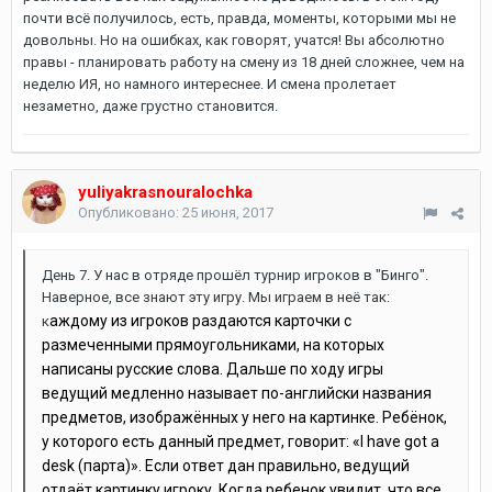
почти всё получилось, есть, правда, моменты, которыми мы не
довольны. Но на ошибках, как говорят, учатся! Вы абсолютно
правы - планировать работу на смену из 18 дней сложнее, чем на
неделю ИЯ, но намного интереснее. И смена пролетает
незаметно, даже грустно становится.
yuliyakrasnouralochka
Опубликовано:
25 июня, 2017
День 7. У нас в отряде прошёл турнир игроков в "Бинго".
Наверное, все знают эту игру. Мы играем в неё так:
аждому из игроков раздаются карточки с
к
размеченными прямоугольниками, на которых
написаны русские слова. Дальше по ходу игры
ведущий медленно называет по-английски названия
предметов, изображённых у него на картинке. Ребёнок,
у которого есть данный предмет, говорит: «
I
have
got
a
desk (парта)». Если ответ дан правильно, ведущий
отдаёт картинку игроку. Когда ребенок увидит, что все