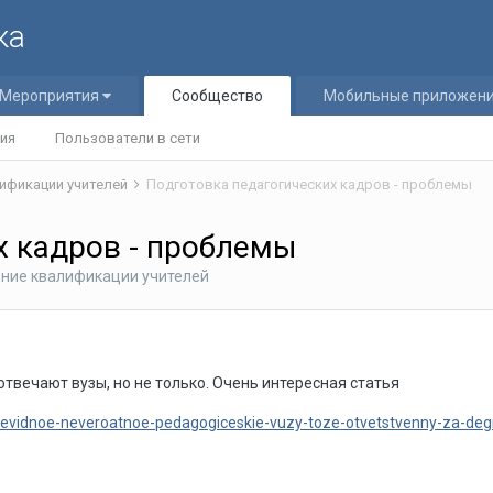
ка
Мероприятия
Сообщество
Мобильные приложен
ия
Пользователи в сети
ификации учителей
Подготовка педагогических кадров - проблемы
х кадров - проблемы
ение квалификации учителей
отвечают вузы, но не только. Очень интересная статья
ocevidnoe-neveroatnoe-pedagogiceskie-vuzy-toze-otvetstvenny-za-deg