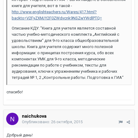
книге для учителя, вот в такой -
http://www.englishteachers.ru/Wares/417.html?
backto=V2FyZXM/Y2F0ZWdvcnk9NSZwYWdlPTQ=
Описание КДУ: "Книга для учителя является составной
частью учебно-методического комплекта „Английский с
удовольствием“ для 9-го класса общеобразовательной
школы. Книга для учителя содержит много полезной
информации: о принципах построения курса, обо всех
компонентах УМК для 9-го класса, методические
рекомендации по работе с учебником, тексты для
аудирования, ключи к упражнениям учебника и рабочих
тетрадей № 1, 2 „Контрольные работы. Подготовка к ГИА“
спасибо!
naichukova
Опубликовано:
26 октября, 2015
Добрый день!