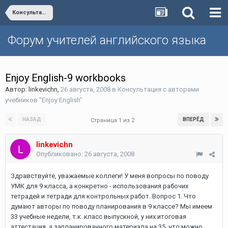
Консультация с авторами учебников "Enjoy English"
Форум учителей английского языка
Enjoy English-9 workbooks
Автор:
linkevichn
,
26 августа, 2008
в
Консультация с авторами
учебников "Enjoy English"
НАЗАД
ВПЕРЁД
Страница 1 из 2
linkevichn
Опубликовано:
26 августа, 2008
Здравствуйте, уважаемые коллеги! У меня вопросы по поводу
УМК для 9 класса, а конкретно - использования рабочих
тетрадей и тетради для контрольных работ. Вопрос 1. Что
думают авторы по поводу планирования в 9 классе? Мы имеем
33 учебные недели, т.к. класс выпускной, у них итоговая
аттестация, а запланированного материала на 35, что можно