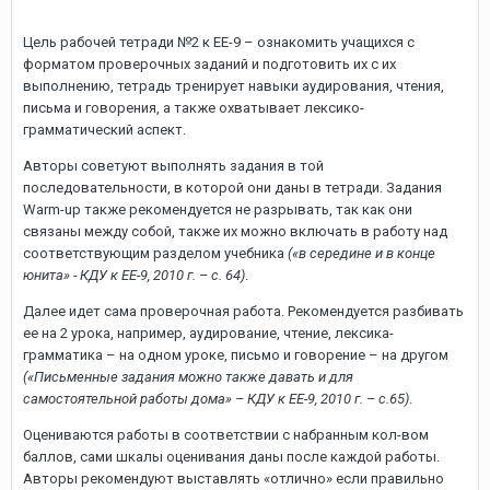
Цель рабочей тетради №2 к ЕЕ-9 – ознакомить учащихся с
форматом проверочных заданий и подготовить их с их
выполнению, тетрадь тренирует навыки аудирования, чтения,
письма и говорения, а также охватывает лексико-
грамматический аспект.
Авторы советуют выполнять задания в той
последовательности, в которой они даны в тетради. Задания
Warm-up также рекомендуется не разрывать, так как они
связаны между собой, также их можно включать в работу над
соответствующим разделом учебника
(«в середине и в конце
юнита» - КДУ к ЕЕ-9, 2010 г. – с. 64)
.
Далее идет сама проверочная работа. Рекомендуется разбивать
ее на 2 урока, например, аудирование, чтение, лексика-
грамматика – на одном уроке, письмо и говорение – на другом
(«Письменные задания можно также давать и для
самостоятельной работы дома» – КДУ к ЕЕ-9, 2010 г. – с.65)
.
Оцениваются работы в соответствии с набранным кол-вом
баллов, сами шкалы оценивания даны после каждой работы.
Авторы рекомендуют выставлять «отлично» если правильно