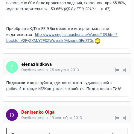
выполнено 80 и боле процентов заданий, «хорошо» - при 65-80%,
«удовлетворительно» - 50-65%
(КДУ к ЕЕ-9, 2010 г. – с. 67)
.
Приобрести КДУ к ЕЕ-9 Вы можете в интернет-магазине
издательства -
http://www.englishteachers.ru/Wares/139.html?
backto=V2FyZXM/Y2F0ZWdvcnk9MzcmcGFnZT0x
elenazhidkova
Опубликовано:
25 августа, 2013
Подскажите пожалуйста, где взять текст аудиозаписей к
рабочей тетради №2Контрольные работы. Подготовка к ГИА!
Denisenko Olga
Опубликовано:
19 сентября, 2013