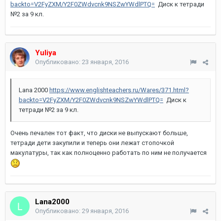
backto=V2FyZXM/Y2F0ZWdvcnk9NSZwYWdlPTQ=
Диск к тетради
№2 за 9 кл.
Yuliya
Опубликовано:
23 января, 2016
Lana 2000
https://www.englishteachers.ru/Wares/371.html?
backto=V2FyZXM/Y2F0ZWdvcnk9NSZwYWdlPTQ=
Диск к
тетради №2 за 9 кл.
Очень печален тот факт, что диски не выпускают больше,
тетради дети закупили и теперь они лежат стопочкой
макулатуры, так как полноценно работать по ним не получается
Lana2000
Опубликовано:
29 января, 2016