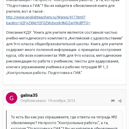
"Подготовка к ГИА"? Вы их найдете в обновленной книге для
учителя, вот в такой -
http://www.englishteachers.ru/Wares/417.html?
backto=V2FyZXM/Y2F0ZWdvcnk9NSZwYWdlPTQ=
Описание КДУ: "Книга для учителя является составной частью
учебно-методического комплекта „Английский с удовольствием“
для 9-го класса общеобразовательной школы. Книга для учителя
содержит много полезной информации: о принципах построения
курса, обо всех компонентах УМК для 9-го класса, методические
рекомендации по работе с учебником, тексты для аудирования,
ключи к упражнениям учебника и рабочих тетрадей № 1, 2
„Контрольные работы. Подготовка к ГИА“
galina35
Опубликовано:
19 ноября, 2013
То есть Вы как раз спрашиваете, где ответы на тетрадь №2
обновленную? Не просто "Контрольные работы", а та,
которая "Подготовка к ГИА"? Вы их найдете в обновленной